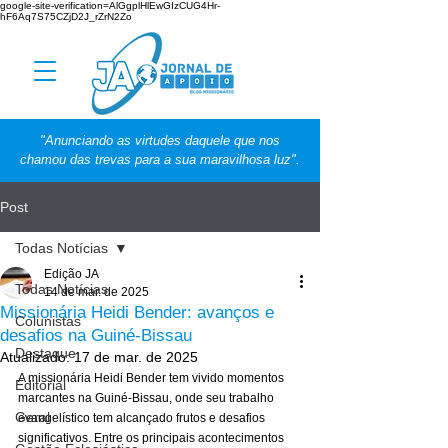
google-site-verification=AlGgplHlEwGIzCUG4Hr-
hF6Aq7S75CZjD2J_rZrN2Zo
"Anunciando as virtudes daquele que nos
chamou das trevas para a sua maravilhosa luz".
Post
Todas Notícias
Edição JA
Todas Notícias
14 de mar. de 2025
Missionária Heidi Bender: avanços e
Colunistas
desafios na Guiné-Bissau
Destaque
Atualizado:
17 de mar. de 2025
A missionária Heidi Bender tem vivido momentos 
Editorial
marcantes na Guiné-Bissau, onde seu trabalho 
Geral
evangelístico tem alcançado frutos e desafios 
significativos. Entre os principais acontecimentos 