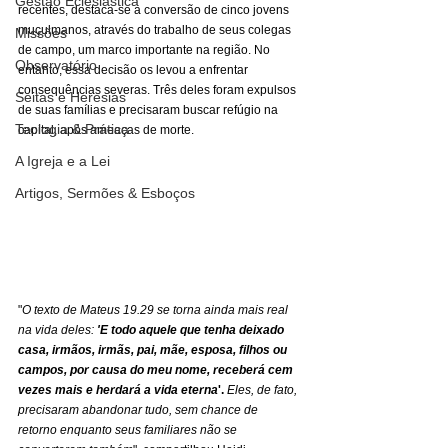
Gestão Eclesiástica
recentes, destaca-se a conversão de cinco jovens 
muçulmanos, através do trabalho de seus colegas 
Missões
de campo, um marco importante na região. No 
Observatório
entanto, essa decisão os levou a enfrentar 
consequências severas. Três deles foram expulsos 
Seitas e Heresias
de suas famílias e precisaram buscar refúgio na 
Teologia & Prática
capital, após ameaças de morte.
A Igreja e a Lei
Artigos, Sermões & Esboços
"
O texto de Mateus 19.29 se torna ainda mais real 
na vida deles:
'E todo aquele que tenha deixado 
casa, irmãos, irmãs, pai, mãe, esposa, filhos ou 
campos, por causa do meu nome, receberá cem 
vezes mais e herdará a vida eterna
'.
Eles, de fato, 
precisaram abandonar tudo, sem chance de 
retorno enquanto seus familiares não se 