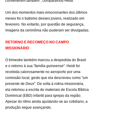
converterem também
", compartilhou Heidi.
Um dos momentos mais emocionantes dos últimos 
meses foi o batismo desses jovens, realizado em 
fevereiro. No entanto, por questão de segurança, 
imagens da cerimônia não puderam ser divulgadas.
RETORNO E RECOMEÇO NO CAMPO 
MISSIONÁRIO
O trimestre também marcou a despedida do Brasil 
e o retorno à sua "
família guineense
". Heidi foi 
recebida calorosamente no aeroporto por uma 
comissão local, gesto que ela descreveu como "
um 
presente de Deus
". De volta à rotina missionária, 
ela retomou a escrita de materiais de Escola Bíblica 
Dominical (EBD) infantil para igrejas da região. 
Apesar do ritmo ainda ajustando-se ao cotidiano, a 
produção segue avançando.