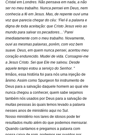
Cristal em Londres. Não pensava em nada, a não 
ser no meu trabalho. Nunca pensei em Deus, nem 
conhecia a fé em Jesus. Mas, de repente ouvi uma 
voz que parecia chegar do céu: ‘Fiel é a palavra e 
digna de toda aceitação: que Cristo Jesus veio ao 
mundo para salvar os pecadores…’ Parei 
imediatamente com o meu trabalho. Novamente, 
ouvi as mesmas palavras, porém, com voz bem 
suave. Deus, em quem nunca pensei, acertou meu 
coração endurecido. Mudei de vida. Consagrei-me 
a Jesus Cristo. Sei que Ele me salvou. Desde 
aquele tempo estou a serviço do Senhor. ”
Irmãos, essa história foi para nós uma injeção de 
ânimo. Assim como Spurgeon foi instrumento de 
Deus para a salvação daquele homem ao qual ele 
nunca chegou a conhecer, quem sabe sejamos 
também nós usados por Deus para a salvação de 
muitas pessoas às quais temos levado a palavra 
nesses anos de ministério aqui no Sul. 
Nosso ministério nos lares de idosos pode ter 
resultados muito além do que podemos mensurar. 
Quando cantamos e pregamos a palavra com 
nossa caixa de som, podemos ser ouvidos por 