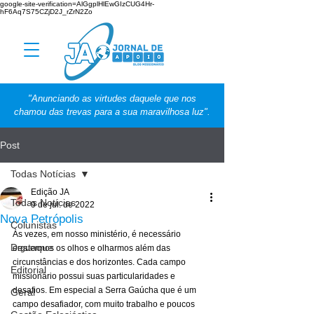
google-site-verification=AlGgplHlEwGIzCUG4Hr-
hF6Aq7S75CZjD2J_rZrN2Zo
"Anunciando as virtudes daquele que nos
chamou das trevas para a sua maravilhosa luz".
Post
Todas Notícias
Edição JA
Todas Notícias
9 de jul. de 2022
Nova Petrópolis
Colunistas
Às vezes, em nosso ministério, é necessário 
Destaque
erguermos os olhos e olharmos além das 
circunstâncias e dos horizontes. Cada campo 
Editorial
missionário possui suas particularidades e 
desafios. Em especial a Serra Gaúcha que é um 
Geral
campo desafiador, com muito trabalho e poucos 