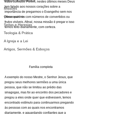
Gestão Eclesiástica
frutos colhidos. Porém, nestes últimos meses Deus 
tem falado aos nossos corações sobre a 
Missões
importância de pregarmos o Evangelho sem nos 
Observatório
preocuparmos com números de convertidos ou 
frutos visíveis. Afinal, nossa missão é pregar e isso 
Seitas e Heresias
temos feito diariamente, com certeza. 
Teologia & Prática
A Igreja e a Lei
Artigos, Sermões & Esboços
Família completa
A exemplo do nosso Mestre, o Senhor Jesus, que 
pregou seus melhores sermões a uma única 
pessoa, que não se limitou ao prédio das 
sinagogas, mas foi ao encontro dos pecadores e 
pregou a eles onde quer que estivessem, temos 
encontrado estímulo para continuarmos pregando 
às pessoas com as quais nos encontramos 
diariamente, e aguardando confiantes que a 