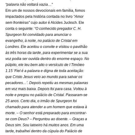
“palavra não voltará vazia…”
Em um de nossos devocionais em família, fomos 
impactados pela história contada no livro 
“Amor 
sem fronteiras”
 cujo autor é Alcides Jucksch. Ele 
conta o seguinte: 
“O conhecido pregador C. H. 
Spurgeon foi convidado para anunciar o 
evangelho, à noite, no palácio de Cristal em 
Londres. Ele aceitou o convite e visitou o pavilhão 
às três horas da tarde, para experimentar se a sua 
voz podia ser ouvida dentro do enorme espaço. No 
púlpito, ele leu bem alto o versículo de I Timóteo 
1.15 ‘Fiel é a palavra e digna de toda aceitação: 
que Cristo Jesus veio ao mundo para salvar os 
pecadores…’. Depois repetiu as mesmas palavras 
em voz mais baixa. Depois foi para casa. Voltou à 
noite e pregou no palácio de Cristal. Passaram-se 
25 anos. Certo dia, o irmão de Spurgeon foi 
chamado para atender a um homem que estava à 
morte. – O senhor está preparado para encontrar-
se com Deus? – Perguntou ao doente. – Graças a 
Deus sim. Sou latoeiro há muitos anos. Em uma 
tarde, trabalhei dentro da cúpula do Palácio de 