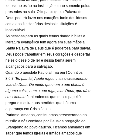
todos que estão na instituição e não somente pelos 
presentes na sala. O impacto que a Palavra de 
Deus poderá fazer nos corações tanto dos idosos 
como dos funcionários destas instituições é 
incalculável. 
As pessoas para as quais temos doado bíblias e 
literatura evangélica tem agora em suas mãos a 
Santa Palavra de Deus que é poderosa para salvar. 
Deus pode trabalhar em seus corações e despertar 
neles o desejo de ler e dessa forma serem 
alcançados para a salvação. 
Quando o apóstolo Paulo afirma em I Coríntios 
3.6,7 
“Eu plantei, Apolo regou; mas o crescimento 
veio de Deus. De modo que nem o que planta é 
alguma coisa, nem o que rega, mas Deus, que dá o 
crescimento ”
 entendemos que nosso papel é 
pregar e mostrar aos perdidos que há uma 
esperança em Cristo Jesus. 
Portanto, amados, continuamos perseverando na 
missão a nós confiada por Deus da pregação do 
Evangelho ao povo gaúcho. Ficamos animados em 
saber que temos igrejas e irmãos amados que 