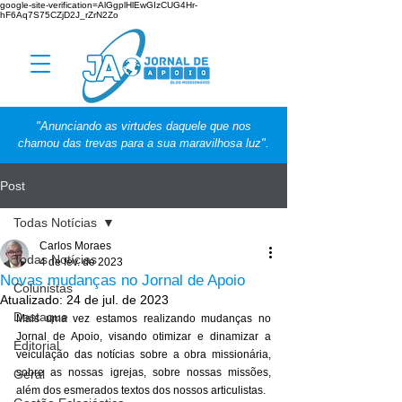
google-site-verification=AlGgplHlEwGIzCUG4Hr-
hF6Aq7S75CZjD2J_rZrN2Zo
"Anunciando as virtudes daquele que nos
chamou das trevas para a sua maravilhosa luz".
Post
Todas Notícias
Carlos Moraes
Todas Notícias
4 de fev. de 2023
Novas mudanças no Jornal de Apoio
Colunistas
Atualizado:
24 de jul. de 2023
Destaque
Mais uma vez estamos realizando mudanças no 
Jornal de Apoio, visando otimizar e dinamizar a 
Editorial
veiculação das notícias sobre a obra missionária, 
sobre as nossas igrejas, sobre nossas missões, 
Geral
além dos esmerados textos dos nossos articulistas. 