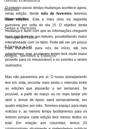
Gestão Eclesiástica
O primeiro passo destas mudanças acontece agora, 
Missões
nesta edição. Neste 
mês de fevereiro
, teremos 
Observatório
duas edições
. Esta e mais uma na segunda 
quinzena por volta do dia 15. O objetivo desta 
Seitas e Heresias
mudança é fazer com que as informações cheguem 
mais rapidamente aos leitores, possibilitando maior 
Teologia & Prática
interatividade com os fatos. Pode até ser um pouco 
A Igreja e a Lei
mais trabalhoso para nós, de início, até nos 
adaptarmos, mas ao mesmo tempo terá muito maior 
Artigos, Sermões & Esboços
proveito para os missionários e os eventos a serem 
realizados. 
Mas não pararemos por aí. O nosso planejamento 
tem em vista, encurtar mais ainda o intervalo entre 
as edições que passarão a ser semanais. Se 
possível, a partir de março ou no mais tardar em 
abril o Jornal de Apoio sairá semanalmente, em 
quatro edições por mês. Teremos espaço para mais 
notícias e, ao mesmo tempo facilitaremos para os 
leitores porque cada edição terá menos textos no 
total. Em relação aos colunistas, temos 20 
colaboradores atualmente e pretendemos publicar 