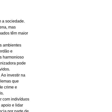
 a sociedade. 
ena, mas 
mados têm maior 
os ambientes 
erdão e 
is harmonioso 
anizadora pode 
vidos. 
Ao investir na 
blemas que 
de crime e 
s. 
r com indivíduos 
apoio e lidar 
cia por parte de 