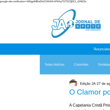
google-site-verification=AlGgplHlEwGIzCUG4Hr-hF6Aq7S75CZjD2J_rZrN2Zo
"Anunciand
Todas Notícias
Colunistas
Destaqu
Edição JA
27 de a
Teologia & Prática
A Igreja e a Lei
O Clamor po
A Capelania Cristã Pris