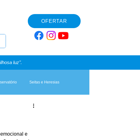
OFERTAR
lhosa luz".
servatório
Seitas e Heresias
 emocional e 