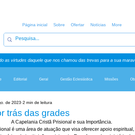
Página inicial
Sobre
Ofertar
Notícias
More
o as virtudes daquele que nos chamou das trevas para a sua maravi
e
Editorial
Geral
Gestão Eclesiástica
Missões
Ob
go. de 2023
2 min de leitura
Artigos, Sermões & Esboços
r trás das grades
A Capelania Cristã Prisional e sua Importância.
ional é uma área de atuação que visa oferecer apoio espiritual,