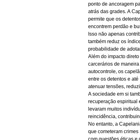
ponto de ancoragem pa
atrás das grades. A Cap
permite que os detentos
encontrem perdão e bu
Isso não apenas contri
também reduz os índice
probabilidade de adotar
Além do impacto direto
carcerários de maneira
autocontrole, os capel
entre os detentos e at
atenuar tensões, reduzi
A sociedade em si tamb
recuperação espiritual
levaram muitos indivídu
reincidência, contribu
No entanto, a Capelania
que cometeram crimes mu
com questões éticas e 