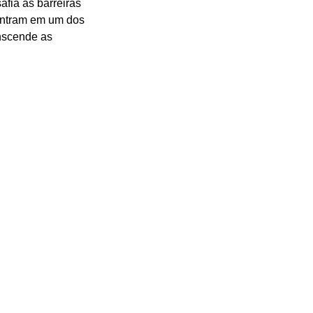
afia as barreiras 
contram em um dos 
nscende as 