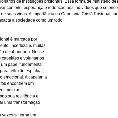
ionários de instituições prisionais. Essa forma de ministério des
 levar conforto, esperança e redenção aos indivíduos que se en
 de suas vidas. A importância da Capelania Cristã Prisional tra
mpacta a sociedade como um todo. 
sional é marcada por 
nto, incerteza e, muitas 
ão de abandono. Nesse 
 capelães e voluntários 
 um papel fundamental 
ara reflexão espiritual, 
o emocional. A capelania 
entos encontrem um 
em meio às 
ndo sua resiliência e 
ar uma transformação 
s vezes se torna um 