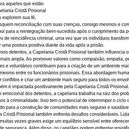
ra aqueles que estão 
elania Cristã Prisional 
 explorem sua fé, 
squem reconciliação com suas crenças, consigo mesmos e com
bui para a reintegração bem-sucedida após o cumprimento da p
s de reincidência criminal, uma vez que os indivíduos transfor
 uma postura positiva diante da vida após a prisão. 
 nos detentos, a Capelania Cristã Prisional também influencia 
 mais ampla. Ao promover valores como compaixão, empatia, p
ães e voluntários contribuem para a criação de um ambiente ma
é mesmo entre os funcionários prisionais. Essa abordagem hum
r conflitos e criar um ambiente mais seguro para todos os envol
ém é impactada positivamente pela Capelania Cristã Prisional. 
 e emocional dos detentos, a capelania trabalha na raiz dos pro
os à criminalidade. Isso tem o potencial de interromper o ciclo 
indo para a construção de comunidades mais seguras e saudávei
 Cristã Prisional também enfrenta desafios consideráveis. Lida
itas vezes graves exige um equilíbrio sensível entre oferecer 
de segurança. Além disso, os capelães podem enfrentar resistên