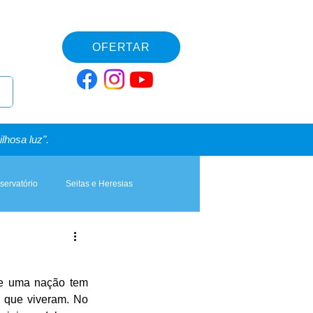
OFERTAR
lhosa luz".
servatório
Seitas e Heresias
e uma nação tem 
 que viveram. No 