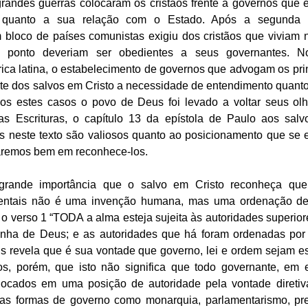
randes guerras colocaram os cristãos frente a governos que e
e quanto a sua relação com o Estado. Após a segunda g
 bloco de países comunistas exigiu dos cristãos que viviam n
e ponto deveriam ser obedientes a seus governantes. No
ca latina, o estabelecimento de governos que advogam os princ
e dos salvos em Cristo a necessidade de entendimento quanto 
s estes casos o povo de Deus foi levado a voltar seus olh
as Escrituras, o capítulo 13 da epístola de Paulo aos sa
os neste texto são valiosos quanto ao posicionamento que se 
faremos bem em reconhece-los. 
grande importância que o salvo em Cristo reconheça que 
entais não é uma invenção humana, mas uma ordenação de p
o verso 1 “TODA a alma esteja sujeita às autoridades superior
enha de Deus; e as autoridades que há foram ordenadas por
s revela que é sua vontade que governo, lei e ordem sejam es
, porém, que isto não significa que todo governante, em 
locados em uma posição de autoridade pela vontade direti
s formas de governo como monarquia, parlamentarismo, pre