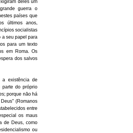
xigiram deles um 
rande guerra o 
estes países que 
s últimos anos, 
ípios socialistas 
a seu papel para 
os para um texto 
lvos em Roma. Os 
espera dos salvos 
a existência de 
arte do próprio 
es; porque não há 
 Deus” (Romanos 
tabelecidos entre 
especial os maus 
va de Deus, como 
sidencialismo ou 