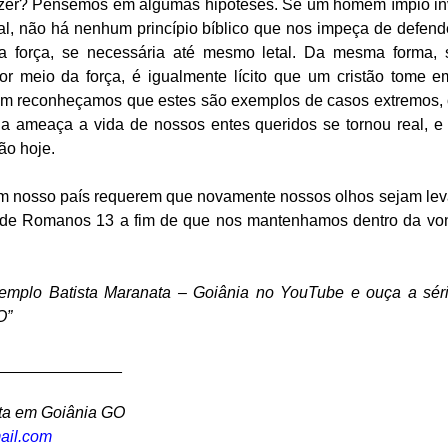
fazer? Pensemos em algumas hipóteses. Se um homem ímpio inva
al, não há nenhum princípio bíblico que nos impeça de defende
da força, se necessária até mesmo letal. Da mesma forma, 
r meio da força, é igualmente lícito que um cristão tome e
ém reconheçamos que estes são exemplos de casos extremos, 
 a ameaça a vida de nossos entes queridos se tornou real, e 
o hoje. 
m nosso país requerem que novamente nossos olhos sejam leva
de Romanos 13 a fim de que nos mantenhamos dentro da von
emplo Batista Maranata – Goiânia no YouTube e ouça a séri
O”
______________ 
ta em Goiânia GO
ail.com