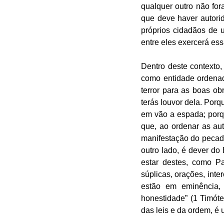
qualquer outro não fo
que deve haver autorid
próprios cidadãos de
entre eles exercerá ess
Dentro deste contexto
como entidade ordenad
terror para as boas ob
terás louvor dela. Porq
em vão a espada; porqu
que, ao ordenar as aut
manifestação do pecad
outro lado, é dever d
estar destes, como P
súplicas, orações, inte
estão em eminência,
honestidade” (1 Timót
das leis e da ordem, é 