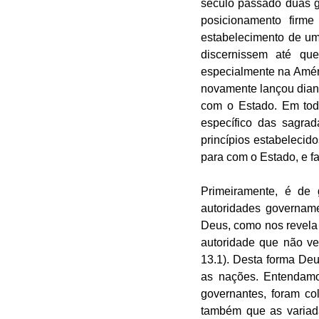
século passado duas g
posicionamento firm
estabelecimento de um
discernissem até qu
especialmente na Améri
novamente lançou diant
com o Estado. Em todo
específico das sagrad
princípios estabelecid
para com o Estado, e 
Primeiramente, é de 
autoridades governam
Deus, como nos revela 
autoridade que não v
13.1). Desta forma Deu
as nações. Entendamos
governantes, foram co
também que as variada