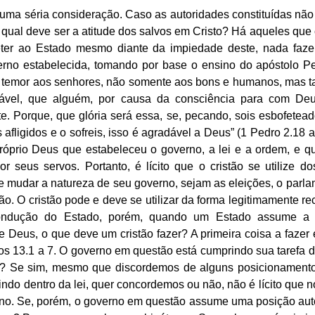
 uma séria consideração. Caso as autoridades constituídas nã
 qual deve ser a atitude dos salvos em Cristo? Há aqueles que
ter ao Estado mesmo diante da impiedade deste, nada faze
rno estabelecida, tomando por base o ensino do apóstolo Ped
 o temor aos senhores, não somente aos bons e humanos, mas 
ável, que alguém, por causa da consciência para com Deus,
. Porque, que glória será essa, se, pecando, sois esbofetead
 afligidos e o sofreis, isso é agradável a Deus” (1 Pedro 2.18 a
róprio Deus que estabeleceu o governo, a lei e a ordem, e qu
 seus servos. Portanto, é lícito que o cristão se utilize do
de mudar a natureza de seu governo, sejam as eleições, o parla
ão. O cristão pode e deve se utilizar da forma legitimamente rec
ondução do Estado, porém, quando um Estado assume a fo
 Deus, o que deve um cristão fazer? A primeira coisa a fazer é
 13.1 a 7. O governo em questão está cumprindo sua tarefa div
l? Se sim, mesmo que discordemos de alguns posicionamento
indo dentro da lei, quer concordemos ou não, não é lícito que 
rno. Se, porém, o governo em questão assume uma posição autor