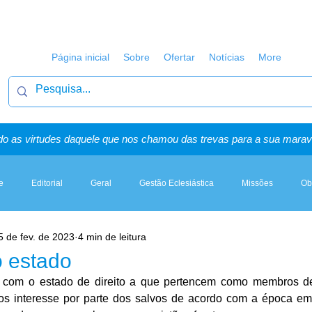
Página inicial
Sobre
Ofertar
Notícias
More
o as virtudes daquele que nos chamou das trevas para a sua maravi
e
Editorial
Geral
Gestão Eclesiástica
Missões
Ob
5 de fev. de 2023
4 min de leitura
Artigos, Sermões & Esboços
o estado
os com o estado de direito a que pertencem como membros d
s interesse por parte dos salvos de acordo com a época em