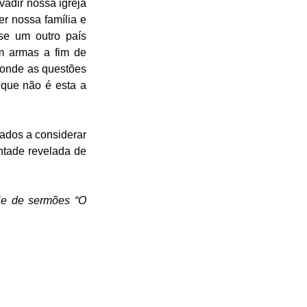
dir nossa igreja 
r nossa família e 
se um outro país 
m armas a fim de 
onde as questões 
que não é esta a 
dos a considerar 
tade revelada de 
e de sermões “O 