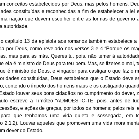
ram conceitos estabelecidos por Deus, mas pelos homens. Deu
ades constituídas e reconhecidas a fim de estabelecer a lei 
 uma nação que devem escolher entre as formas de governo 
a autoridade. 
, o capítulo 13 da epístola aos romanos também estabelece a 
a por Deus, como revelado nos versos 3 e 4 “Porque os mag
ras, mas para as más. Queres tu, pois, não temer à autoridad
ue ela é ministro de Deus para teu bem. Mas, se fizeres o mal, t
e é ministro de Deus, e vingador para castigar o que faz o ma
oridades constituídas, Deus estabelece que o Estado deve ser
o, contendo o ímpeto dos homens maus e os castigando quando
o Estado louvar seus bons cidadãos no cumprimento do dever, 
aulo escreve a Timóteo “ADMOESTO-TE, pois, antes de tud
rcessões, e ações de graças, por todos os homens; pelos reis, e
 para que tenhamos uma vida quieta e sossegada, em to
eo 2.1,2). Louvar aqueles que promovem uma vida moralmente
um dever do Estado. 