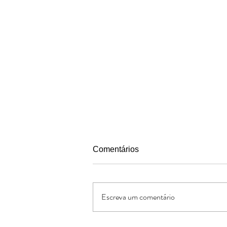
Comentários
Escreva um comentário
Conte as Bençãos