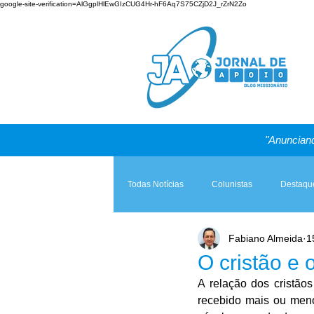
google-site-verification=AlGgplHlEwGIzCUG4Hr-hF6Aq7S75CZjD2J_rZrN2Zo
"Anunciand
Todas Notícias
Colunistas
Destaqu
Fabiano Almeida
1
Teologia & Prática
A Igreja e a Lei
O cristão e 
A relação dos cristã
recebido mais ou meno