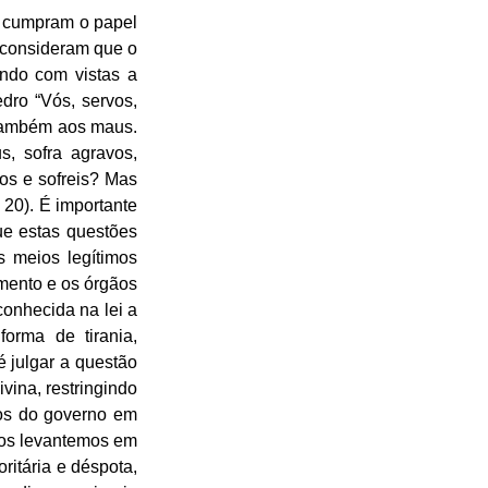
o cumpram o papel 
 consideram que o 
ndo com vistas a 
ro “Vós, servos, 
também aos maus. 
 sofra agravos, 
os e sofreis? Mas 
 20). É importante 
e estas questões 
s meios legítimos 
mento e os órgãos 
onhecida na lei a 
rma de tirania, 
 julgar a questão 
ina, restringindo 
s do governo em 
nos levantemos em 
itária e déspota, 