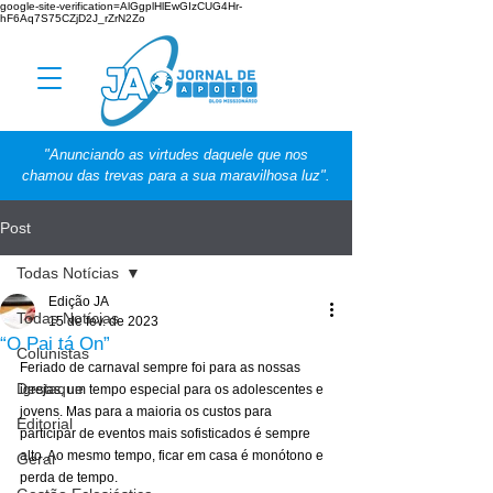
google-site-verification=AlGgplHlEwGIzCUG4Hr-
hF6Aq7S75CZjD2J_rZrN2Zo
"Anunciando as virtudes daquele que nos
chamou das trevas para a sua maravilhosa luz".
Post
Todas Notícias
Edição JA
Todas Notícias
15 de fev. de 2023
“O Pai tá On”
Colunistas
Feriado de carnaval sempre foi para as nossas 
Destaque
igrejas, um tempo especial para os adolescentes e 
jovens. Mas para a maioria os custos para 
Editorial
participar de eventos mais sofisticados é sempre 
alto. Ao mesmo tempo, ficar em casa é monótono e 
Geral
perda de tempo. 