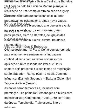
Gestão Eclesiástica
Pensando nisto, a Igreja Batista Central de Barretos 
SP, liderada pelo Pr. Luciano Martins planejou a 
Missões
realização de um Acampidentro na sede da igreja. 
Observatório
As vagas são para 50 participantes e, quando 
preparávamos esta matéria, ainda havia vagas. 
Seitas e Heresias
Na verdade este é o segundo ano que este evento 
acontece e, neste ano, até o momento, tem 
Teologia & Prática
participantes, além de Barretos, de igrejas das 
A Igreja e a Lei
cidades de Orlândia, Sales Oliveira, Batatais e 
Pitangueiras. 
Artigos, Sermões & Esboços
O tema deste ano, “
O Pai tá On
”, é bem apropriado 
para o momento e será em uma linguagem 
contextualizada com as redes sociais e com 
aplicação bíblica visando mostrar que Deus 
sempre está presente. Os sub temas de meditação 
serão: Sábado – Ranço (Caim e Abel); Domingo – 
Influencer (Daniel); Segunda – Stalkear (Salomão); 
Terça – viralizar (Jesus). 
As noites serão temáticas e, inclusive com 
premiação. Dia primeiro: Personagens bíblicos com 
trajes criativos; Segundo dia: Anos 1960 com trajes 
da época; Terceiro dia: Traje esporte fino e 
máscara. 