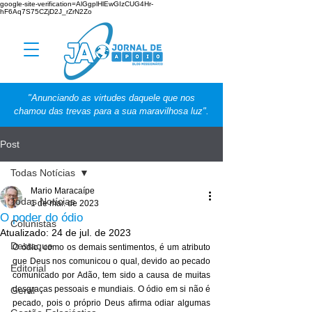
google-site-verification=AlGgplHlEwGIzCUG4Hr-
hF6Aq7S75CZjD2J_rZrN2Zo
"Anunciando as virtudes daquele que nos
chamou das trevas para a sua maravilhosa luz".
Post
Todas Notícias
Mario Maracaípe
Todas Notícias
1 de mar. de 2023
O poder do ódio
Colunistas
Atualizado:
24 de jul. de 2023
Destaque
O ódio, como os demais sentimentos, é um atributo 
que Deus nos comunicou o qual, devido ao pecado 
Editorial
comunicado por Adão, tem sido a causa de muitas 
desgraças pessoais e mundiais. O ódio em si não é 
Geral
pecado, pois o próprio Deus afirma odiar algumas 