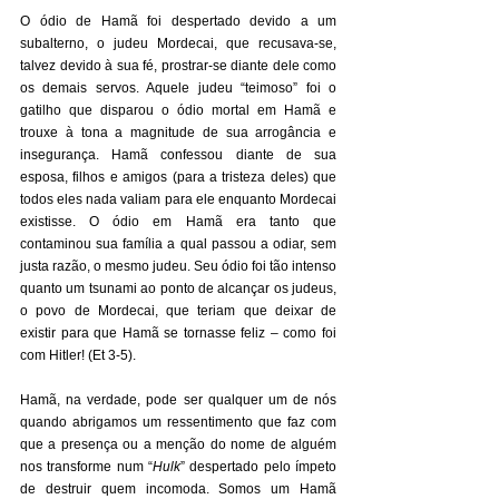
O ódio de Hamã foi despertado devido a um 
subalterno, o judeu Mordecai, que recusava-se, 
talvez devido à sua fé, prostrar-se diante dele como 
os demais servos. Aquele judeu “teimoso” foi o 
gatilho que disparou o ódio mortal em Hamã e 
trouxe à tona a magnitude de sua arrogância e 
insegurança. Hamã confessou diante de sua 
esposa, filhos e amigos (para a tristeza deles) que 
todos eles nada valiam para ele enquanto Mordecai 
existisse. O ódio em Hamã era tanto que 
contaminou sua família a qual passou a odiar, sem 
justa razão, o mesmo judeu. Seu ódio foi tão intenso 
quanto um tsunami ao ponto de alcançar os judeus, 
o povo de Mordecai, que teriam que deixar de 
existir para que Hamã se tornasse feliz – como foi 
com Hitler! (Et 3-5). 
Hamã, na verdade, pode ser qualquer um de nós 
quando abrigamos um ressentimento que faz com 
que a presença ou a menção do nome de alguém 
nos transforme num “
Hulk
” despertado pelo ímpeto 
de destruir quem incomoda. Somos um Hamã 