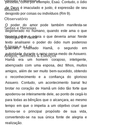
Gestão Eclesiástica
pessoas, como por exemplo, Esaú. Contudo, o ódio 
de Deus é imaculado e justo, é expressão de seu 
Missões
desgosto por coisas ou indivíduos (Rm 9). 
Observatório
O poder do amor pode também manifesta-se 
Seitas e Heresias
degenerado no humano, quando este ama o que 
deveria odiar e, odeia o que deveria amar. Neste 
Teologia & Prática
texto analisarei o poder do ódio num poderoso 
A Igreja e a Lei
guerreiro chamado Hamã, o segundo em 
autoridade durante o reino persa-medo de Assuero. 
Artigos, Sermões & Esboços
Hamã era um homem corajoso, inteligente, 
abençoado com uma esposa, dez filhos, muitos 
amigos, além de ser muito bem-sucedido, obtendo 
o reconhecimento e a confiança do glorioso 
Assuero. Contudo, um acontecimento banal fez 
brotar no coração de Hamã um ódio tão forte que 
apoderou-se inteiramente dele, ao ponto de cegá-lo 
para todas as bênçãos que o alcançara, ao mesmo 
tempo em que o impelia a um objetivo cruel que 
tornou-se o principal propósito de sua vida, 
convertendo-se na sua única fonte de alegria e 
realização. 