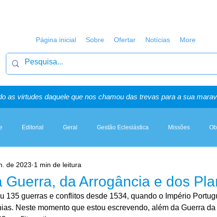
Página inicial
Sobre
Ofertar
Notícias
More
o as virtudes daquele que nos chamou das trevas para a sua maravi
e
Editorial
Geral
Gestão Eclesiástica
Missões
Ob
n. de 2023
1 min de leitura
Artigos, Sermões & Esboços
 Guerra, da Arrogância e dos Pl
ou 135 guerras e conflitos desde 1534, quando o Império Portug
ias. Neste momento que estou escrevendo, além da Guerra da 