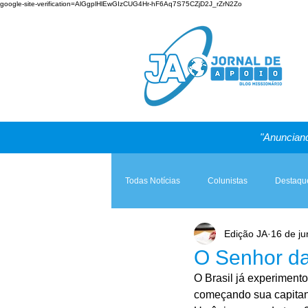
google-site-verification=AlGgplHlEwGIzCUG4Hr-hF6Aq7S75CZjD2J_rZrN2Zo
"Anunciand
Todas Notícias
Colunistas
Destaqu
Edição JA
16 de ju
Teologia & Prática
A Igreja e a Lei
O Senhor da
O Brasil já experiment
começando sua capitan