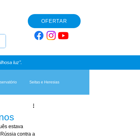
OFERTAR
lhosa luz".
servatório
Seitas e Heresias
anos
uês estava 
Rússia contra a 