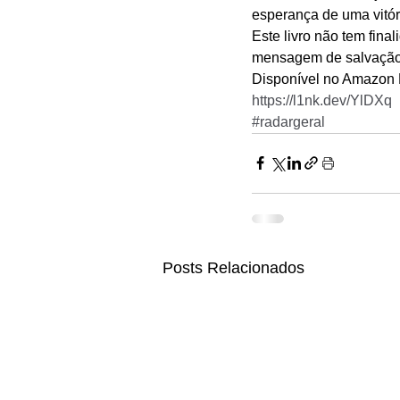
esperança de uma vitóri
Este livro não tem fina
mensagem de salvação e
Disponível no Amazon K
https://l1nk.dev/YlDXq
#radargeral
Posts Relacionados