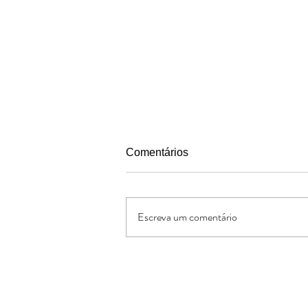
Comentários
Escreva um comentário
Pais segundo o coracao de
Deus
Oferte: