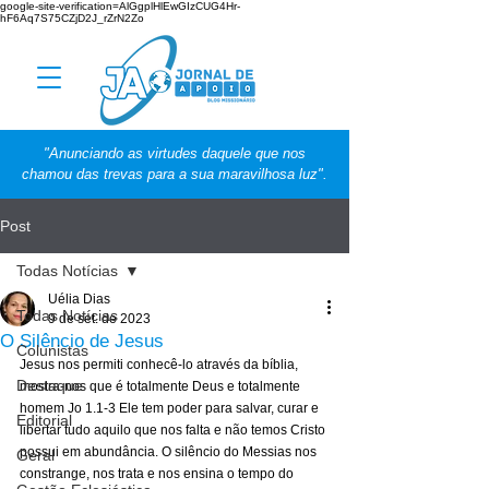
google-site-verification=AlGgplHlEwGIzCUG4Hr-
hF6Aq7S75CZjD2J_rZrN2Zo
"Anunciando as virtudes daquele que nos
chamou das trevas para a sua maravilhosa luz".
Post
Todas Notícias
Uélia Dias
Todas Notícias
9 de set. de 2023
O Silêncio de Jesus
Colunistas
Jesus nos permiti conhecê-lo através da bíblia, 
Destaque
mostra-nos que é totalmente Deus e totalmente 
homem Jo 1.1-3 Ele tem poder para salvar, curar e 
Editorial
libertar tudo aquilo que nos falta e não temos Cristo 
possui em abundância. O silêncio do Messias nos 
Geral
constrange, nos trata e nos ensina o tempo do 