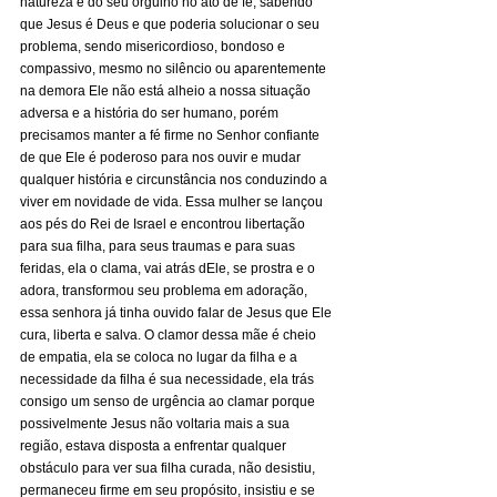
natureza e do seu orgulho no ato de fé, sabendo 
que Jesus é Deus e que poderia solucionar o seu 
problema, sendo misericordioso, bondoso e 
compassivo, mesmo no silêncio ou aparentemente 
na demora Ele não está alheio a nossa situação 
adversa e a história do ser humano, porém 
precisamos manter a fé firme no Senhor confiante 
de que Ele é poderoso para nos ouvir e mudar 
qualquer história e circunstância nos conduzindo a 
viver em novidade de vida. Essa mulher se lançou 
aos pés do Rei de Israel e encontrou libertação 
para sua filha, para seus traumas e para suas 
feridas, ela o clama, vai atrás dEle, se prostra e o 
adora, transformou seu problema em adoração, 
essa senhora já tinha ouvido falar de Jesus que Ele 
cura, liberta e salva. O clamor dessa mãe é cheio 
de empatia, ela se coloca no lugar da filha e a 
necessidade da filha é sua necessidade, ela trás 
consigo um senso de urgência ao clamar porque 
possivelmente Jesus não voltaria mais a sua 
região, estava disposta a enfrentar qualquer 
obstáculo para ver sua filha curada, não desistiu, 
permaneceu firme em seu propósito, insistiu e se 