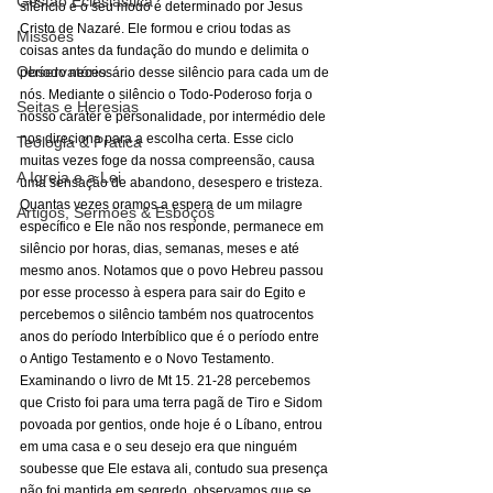
Gestão Eclesiástica
silêncio e o seu modo é determinado por Jesus 
Cristo de Nazaré. Ele formou e criou todas as 
Missões
coisas antes da fundação do mundo e delimita o 
Observatório
período necessário desse silêncio para cada um de 
nós. Mediante o silêncio o Todo-Poderoso forja o 
Seitas e Heresias
nosso caráter e personalidade, por intermédio dele 
nos direciona para a escolha certa. Esse ciclo 
Teologia & Prática
muitas vezes foge da nossa compreensão, causa 
A Igreja e a Lei
uma sensação de abandono, desespero e tristeza. 
Quantas vezes oramos a espera de um milagre 
Artigos, Sermões & Esboços
específico e Ele não nos responde, permanece em 
silêncio por horas, dias, semanas, meses e até 
mesmo anos. Notamos que o povo Hebreu passou 
por esse processo à espera para sair do Egito e 
percebemos o silêncio também nos quatrocentos 
anos do período Interbíblico que é o período entre 
o Antigo Testamento e o Novo Testamento. 
Examinando o livro de Mt 15. 21-28 percebemos 
que Cristo foi para uma terra pagã de Tiro e Sidom 
povoada por gentios, onde hoje é o Líbano, entrou 
em uma casa e o seu desejo era que ninguém 
soubesse que Ele estava ali, contudo sua presença 
não foi mantida em segredo, observamos que se 