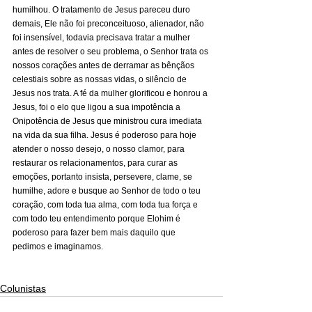
humilhou. O tratamento de Jesus pareceu duro 
demais, Ele não foi preconceituoso, alienador, não 
foi insensível, todavia precisava tratar a mulher 
antes de resolver o seu problema, o Senhor trata os 
nossos corações antes de derramar as bênçãos 
celestiais sobre as nossas vidas, o silêncio de 
Jesus nos trata. A fé da mulher glorificou e honrou a 
Jesus, foi o elo que ligou a sua impotência a 
Onipotência de Jesus que ministrou cura imediata 
na vida da sua filha. Jesus é poderoso para hoje 
atender o nosso desejo, o nosso clamor, para 
restaurar os relacionamentos, para curar as 
emoções, portanto insista, persevere, clame, se 
humilhe, adore e busque ao Senhor de todo o teu 
coração, com toda tua alma, com toda tua força e 
com todo teu entendimento porque Elohim é 
poderoso para fazer bem mais daquilo que 
pedimos e imaginamos. 
Colunistas