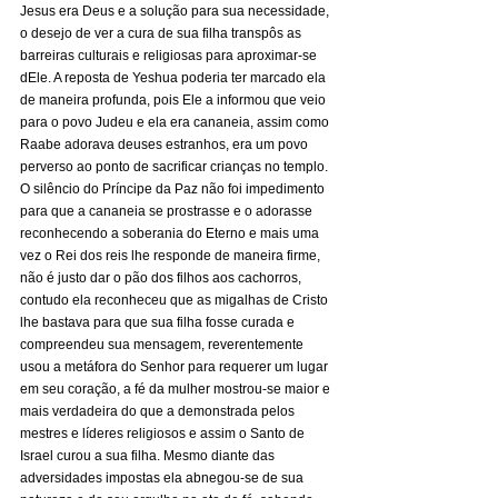
Jesus era Deus e a solução para sua necessidade, 
o desejo de ver a cura de sua filha transpôs as 
barreiras culturais e religiosas para aproximar-se 
dEle. A reposta de Yeshua poderia ter marcado ela 
de maneira profunda, pois Ele a informou que veio 
para o povo Judeu e ela era cananeia, assim como 
Raabe adorava deuses estranhos, era um povo 
perverso ao ponto de sacrificar crianças no templo. 
O silêncio do Príncipe da Paz não foi impedimento 
para que a cananeia se prostrasse e o adorasse  
reconhecendo a soberania do Eterno e mais uma 
vez o Rei dos reis lhe responde de maneira firme, 
não é justo dar o pão dos filhos aos cachorros, 
contudo ela reconheceu que as migalhas de Cristo 
lhe bastava para que sua filha fosse curada e 
compreendeu sua mensagem, reverentemente 
usou a metáfora do Senhor para requerer um lugar 
em seu coração, a fé da mulher mostrou-se maior e 
mais verdadeira do que a demonstrada pelos 
mestres e líderes religiosos e assim o Santo de 
Israel curou a sua filha. Mesmo diante das 
adversidades impostas ela abnegou-se de sua 