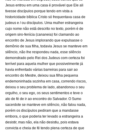
Jesus entrou em uma casa é provável que Ele ali 
tivesse discípulos porque tendo em vista a 
historicidade bíblica Cristo só frequentava casa de 
judeus e / ou discípulos. Uma mulher estrangeira 
cujo nome não está descrito no texto, porém é de 
origem siro-fenícia (cananeia) foi clamando ao 
encontro de Jesus implorando que expulsasse o 
demônio de sua filha, todavia Jesus se manteve em 
silêncio, não lhe respondeu nada, esse silêncio 
demonstrado pelo Rei dos Judeus com certeza foi 
terrível para aquela mulher que possivelmente já 
havia enfrentado várias barreiras para sair ao 
encontro do Mestre, deixou sua filha pequena 
endemoninhada sozinha em casa, correndo riscos, 
deixou o seu problema de lado, abandonou o seu 
orgulho, o seu ego, os seus sentimentos e teve o 
ato de fé de ir ao encontro do Salvador. O Sumo 
sacerdote se manteve em silêncio, não falou nada, 
porém os discípulos pediram que a mandasse 
embora, o que poderia ter levado a estrangeira a 
desistir, mas não, ela não desistiu, pois estava 
convicta e cheia de fé tendo plena certeza de que 