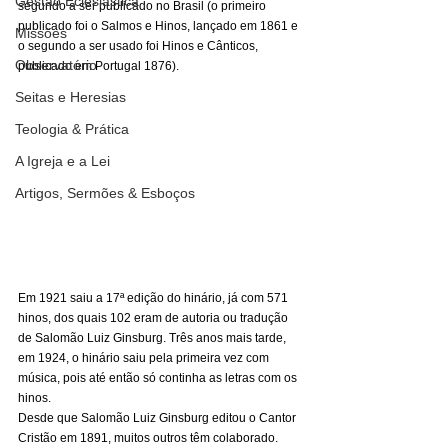
Gestão Eclesiástica
segundo a ser publicado no Brasil (o primeiro 
publicado foi o Salmos e Hinos, lançado em 1861 e 
Missões
o segundo a ser usado foi Hinos e Cânticos, 
Observatório
publicado em Portugal 1876). 
Seitas e Heresias
Teologia & Prática
A Igreja e a Lei
Artigos, Sermões & Esboços
Em 1921 saiu a 17ª edição do hinário, já com 571 
hinos, dos quais 102 eram de autoria ou tradução 
de Salomão Luiz Ginsburg. Três anos mais tarde, 
em 1924, o hinário saiu pela primeira vez com 
música, pois até então só continha as letras com os 
hinos. 
Desde que Salomão Luiz Ginsburg editou o Cantor 
Cristão em 1891, muitos outros têm colaborado. 