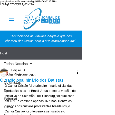
google-site-verification=AlGgplHlEwGIzCUG4Hr-
hF6Aq7S75CZjD2J_rZrN2Zo
"Anunciando as virtudes daquele que nos
chamou das trevas para a sua maravilhosa luz".
Post
Todas Notícias
Edição JA
Todas Notícias
8 de mai. de 2022
O tradicional hinário dos Batistas
Colunistas
O Cantor Cristão foi o primeiro hinário oficial das 
Destaque
igrejas Batistas do Brasil. A sua primeira versão, de 
iniciativa de Salomão Luiz Ginsburg, foi publicada 
Editorial
em 1891 e continha apenas 16 hinos. Dentre os 
hinários dos cristãos protestantes brasileiros, o 
Geral
Cantor Cristão foi o terceiro a ser usado e o 