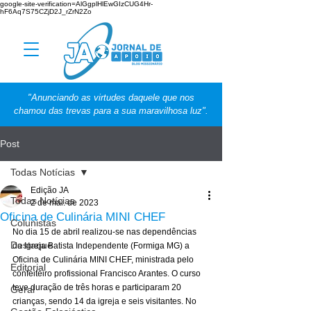
google-site-verification=AlGgplHlEwGIzCUG4Hr-
hF6Aq7S75CZjD2J_rZrN2Zo
"Anunciando as virtudes daquele que nos
chamou das trevas para a sua maravilhosa luz".
Post
Todas Notícias
Edição JA
Todas Notícias
2 de mai. de 2023
Oficina de Culinária MINI CHEF
Colunistas
No dia 15 de abril realizou-se nas dependências 
Destaque
da Igreja Batista Independente (Formiga MG) a 
Oficina de Culinária MINI CHEF, ministrada pelo 
Editorial
confeiteiro profissional Francisco Arantes. O curso 
teve duração de três horas e participaram 20 
Geral
crianças, sendo 14 da igreja e seis visitantes. No 