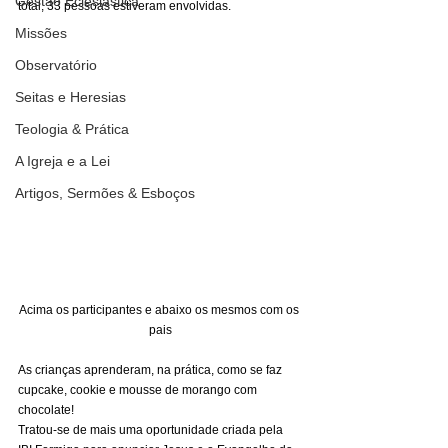
Gestão Eclesiástica
total, 33 pessoas estiveram envolvidas. 
Missões
Observatório
Seitas e Heresias
Teologia & Prática
A Igreja e a Lei
Artigos, Sermões & Esboços
Acima os participantes e abaixo os mesmos com os 
pais
As crianças aprenderam, na prática, como se faz 
cupcake, cookie e mousse de morango com 
chocolate!  
Tratou-se de mais uma oportunidade criada pela 