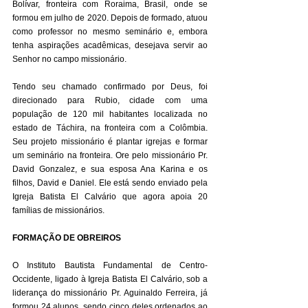
Bolívar, fronteira com Roraima, Brasil, onde se 
formou em julho de 2020. Depois de formado, atuou 
como professor no mesmo seminário e, embora 
tenha aspirações acadêmicas, desejava servir ao 
Senhor no campo missionário.  
Tendo seu chamado confirmado por Deus, foi 
direcionado para Rubio, cidade com uma 
população de 120 mil habitantes localizada no 
estado de Táchira, na fronteira com a Colômbia. 
Seu projeto missionário é plantar igrejas e formar 
um seminário na fronteira. Ore pelo missionário Pr. 
David Gonzalez, e sua esposa Ana Karina e os 
filhos, David e Daniel. Ele está sendo enviado pela 
Igreja Batista El Calvário que agora apoia 20 
famílias de missionários.
FORMAÇÃO DE OBREIROS
O Instituto Bautista Fundamental de Centro-
Occidente, ligado à Igreja Batista El Calvário, sob a 
liderança do missionário Pr. Aguinaldo Ferreira, já 
formou 24 alunos, sendo cinco deles ordenados ao 