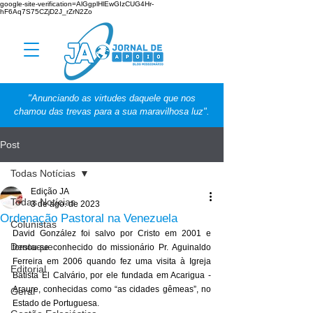
google-site-verification=AlGgplHlEwGIzCUG4Hr-
hF6Aq7S75CZjD2J_rZrN2Zo
"Anunciando as virtudes daquele que nos
chamou das trevas para a sua maravilhosa luz".
Post
Todas Notícias
Edição JA
Todas Notícias
3 de ago. de 2023
Ordenação Pastoral na Venezuela
Colunistas
David González foi salvo por Cristo em 2001 e 
Destaque
tornou-se conhecido do missionário Pr. Aguinaldo 
Ferreira em 2006 quando fez uma visita à Igreja 
Editorial
Batista El Calvário, por ele fundada em Acarigua - 
Araure, conhecidas como “as cidades gêmeas”, no 
Geral
Estado de Portuguesa.