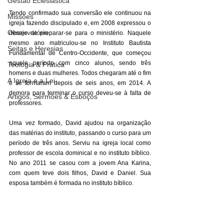
Gestão Eclesiástica
Tendo confirmado sua conversão ele continuou na 
Missões
igreja fazendo discipulado e, em 2008 expressou o 
Observatório
desejo de preparar-se para o ministério. Naquele 
mesmo ano matriculou-se no Instituto Bautista 
Seitas e Heresias
Fundamental de Centro-Occidente, que começou 
aquele período com cinco alunos, sendo três 
Teologia & Prática
homens e duas mulheres. Todos chegaram até o fim 
A Igreja e a Lei
e se formaram depois de seis anos, em 2014. A 
demora para terminar o curso deveu-se à falta de 
Artigos, Sermões & Esboços
professores. 
Uma vez formado, David ajudou na organização 
das matérias do instituto, passando o curso para um 
período de três anos. Serviu na igreja local como 
professor de escola dominical e no instituto bíblico. 
No ano 2011 se casou com a jovem Ana Karina, 
com quem teve dois filhos, David e Daniel. Sua 
esposa também é formada no instituto bíblico. 