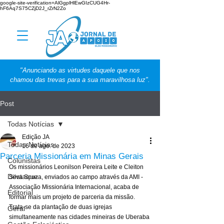
google-site-verification=AlGgplHlEwGIzCUG4Hr-
hF6Aq7S75CZjD2J_rZrN2Zo
"Anunciando as virtudes daquele que nos
chamou das trevas para a sua maravilhosa luz".
Post
Todas Notícias
Edição JA
Todas Notícias
16 de ago. de 2023
Parceria Missionária em Minas Gerais
Colunistas
Os missionários Leonilson Pereira Leite e Cleiton 
Destaque
Silva Souza, enviados ao campo através da AMI - 
Associação Missionária Internacional, acaba de 
Editorial
formar mais um projeto de parceria da missão. 
Trata-se da plantação de duas igrejas 
Geral
simultaneamente nas cidades mineiras de Uberaba 