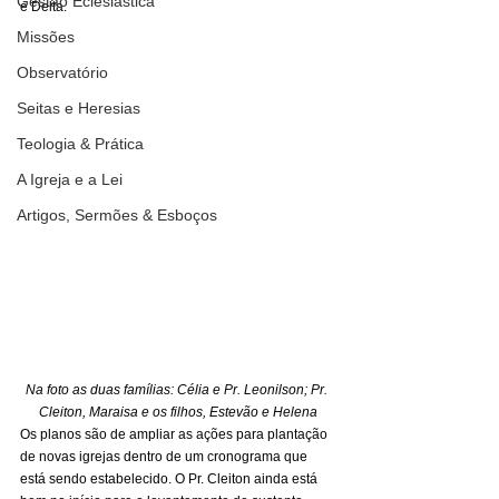
Gestão Eclesiástica
e Delta.
Missões
Observatório
Seitas e Heresias
Teologia & Prática
A Igreja e a Lei
Artigos, Sermões & Esboços
Na foto as duas famílias: Célia e Pr. Leonilson; Pr. 
Cleiton, Maraisa e os filhos, Estevão e Helena
Os planos são de ampliar as ações para plantação 
de novas igrejas dentro de um cronograma que 
está sendo estabelecido. O Pr. Cleiton ainda está 