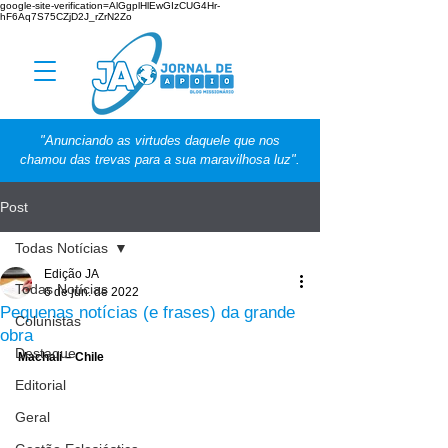
google-site-verification=AlGgplHlEwGIzCUG4Hr-
hF6Aq7S75CZjD2J_rZrN2Zo
"Anunciando as virtudes daquele que nos
chamou das trevas para a sua maravilhosa luz".
Post
Todas Notícias
Edição JA
Todas Notícias
6 de jun. de 2022
Pequenas notícias (e frases) da grande
Colunistas
obra
Destaque
Machali – Chile
Editorial
Geral