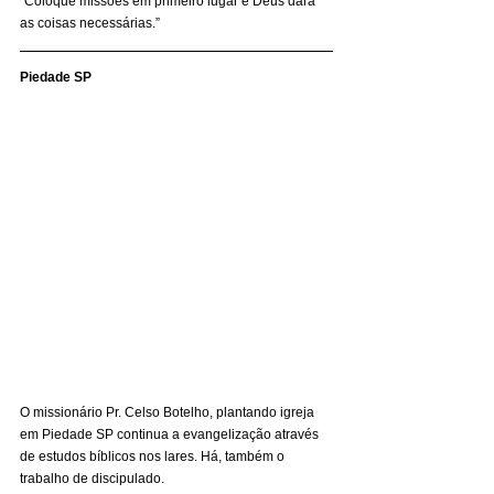
“Coloque missões em primeiro lugar e Deus dará 
as coisas necessárias.” 
Piedade SP
O missionário Pr. Celso Botelho, plantando igreja 
em Piedade SP continua a evangelização através 
de estudos bíblicos nos lares. Há, também o 
trabalho de discipulado. 