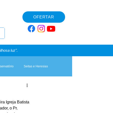
OFERTAR
lhosa luz".
servatório
Seitas e Heresias
a Igreja Batista 
dor, o Pr. 