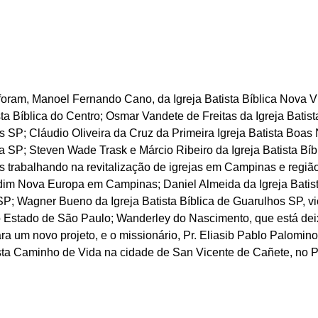
foram, Manoel Fernando Cano, da Igreja Batista Bíblica Nova Vi
ta Bíblica do Centro; Osmar Vandete de Freitas da Igreja Batista
SP; Cláudio Oliveira da Cruz da Primeira Igreja Batista Boas
P; Steven Wade Trask e Márcio Ribeiro da Igreja Batista Bíblic
is trabalhando na revitalização de igrejas em Campinas e regi
im Nova Europa em Campinas; Daniel Almeida da Igreja Batista
; Wagner Bueno da Igreja Batista Bíblica de Guarulhos SP, vi
do Estado de São Paulo; Wanderley do Nascimento, que está dei
a um novo projeto, e o missionário, Pr. Eliasib Pablo Palomino
ista Caminho de Vida na cidade de San Vicente de Cañete, no P