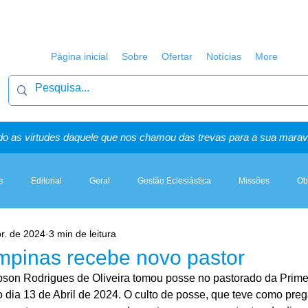
Página inicial
Sobre
Ofertar
Notícias
More
o as virtudes daquele que nos chamou das trevas para a sua maravi
e
Editorial
Geral
Gestão Eclesiástica
Missões
Ob
r. de 2024
3 min de leitura
Artigos, Sermões & Esboços
pinas recebe novo pastor
son Rodrigues de Oliveira tomou posse no pastorado da Primeir
dia 13 de Abril de 2024. O culto de posse, que teve como prega