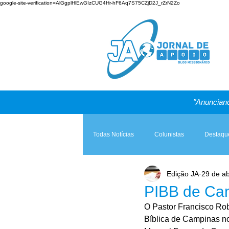
google-site-verification=AlGgplHlEwGIzCUG4Hr-hF6Aq7S75CZjD2J_rZrN2Zo
"Anunciand
Todas Notícias
Colunistas
Destaqu
Edição JA
29 de ab
Teologia & Prática
A Igreja e a Lei
PIBB de Cam
O Pastor Francisco Rob
Bíblica de Campinas no 