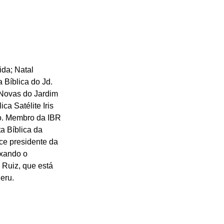
da; Natal 
 Bíblica do Jd. 
 Novas do Jardim 
a Satélite Iris 
ão. Membro da IBR 
 Bíblica da 
ce presidente da 
xando o 
 Ruiz, que está 
eru.