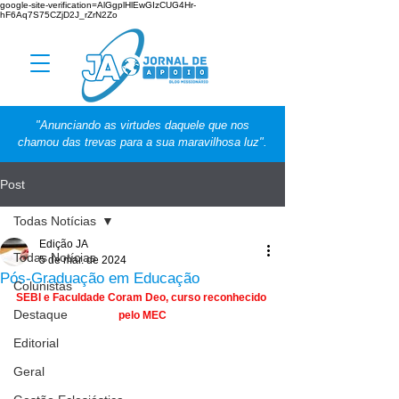
google-site-verification=AlGgplHlEwGIzCUG4Hr-
hF6Aq7S75CZjD2J_rZrN2Zo
"Anunciando as virtudes daquele que nos
chamou das trevas para a sua maravilhosa luz".
Post
Todas Notícias
Edição JA
Todas Notícias
5 de mar. de 2024
Pós-Graduação em Educação
Colunistas
SEBI e Faculdade Coram Deo, curso reconhecido 
Destaque
pelo MEC
Editorial
Geral