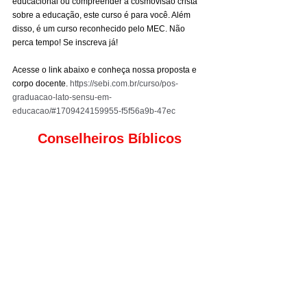
educacional ou compreender a cosmovisão cristã 
sobre a educação, este curso é para você. Além 
disso, é um curso reconhecido pelo MEC. Não 
perca tempo! Se inscreva já!
Acesse o link abaixo e conheça nossa proposta e 
corpo docente. 
https://sebi.com.br/curso/pos-
graduacao-lato-sensu-em-
educacao/#1709424159955-f5f56a9b-47ec
Conselheiros Bíblicos