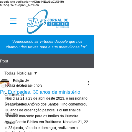
google-site-verification=AlGgplHlEwGIzCUG4Hr-
hF6Aq7S75CZjD2J_rZrN2Zo
"Anunciando as virtudes daquele que nos
chamou das trevas para a sua maravilhosa luz".
Post
Todas Notícias
Edição JA
Todas Notícias
2 de mai. de 2023
Pr. Eurípedes, 30 anos de ministério
Colunistas
Nos dias 21 a 23 de abril deste 2023, o missionário 
Destaque
Pr. Eurípedes Antônio dos Santos Filho comemorou 
30 anos de ordenação pastoral. Foi um final de 
Editorial
semana marcante para os irmãos da Primeira 
Igreja Batista Bíblica em Buritirama. Nos dias 21, 22 
Geral
e 23 (sexta, sábado e domingo), realizaram a 