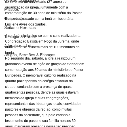
Gestão Eclesiástica
conferência de aniversário (27 anos) de 
organização da igreja, juntamente com a 
Missões
comemoração de 30 anos de ministério do Pastor 
Observatório
Eurípedes, casado com a irmã e missionária 
Lusilene Alves dos Santos. 
Seitas e Heresias
A conferência iniciou-se com o culto realizado na 
Teologia & Prática
Congregação Batista em Poço da Jurema, onde 
A Igreja e a Lei
atualmente se reúnem mais de 100 membros da 
igreja. 
Artigos, Sermões & Esboços
No segundo dia, sábado, a Igreja realizou um 
grandioso evento de ação de graças ao Senhor em 
comemoração aos 30 anos de ministério do Pastor 
Eurípedes. O memorável culto foi realizado na 
quadra poliesportiva do colégio estadual da 
cidade, contando com a presença de quase 
quatrocentas pessoas, dentre as quais estavam 
membros da igreja e suas congregações, 
representantes das lideranças locais, convidados, 
pastores e obreiros da região, como muitas 
pessoas da sociedade, que pelo carinho e 
testemunho do pastor e sua família nesses 30 
anos, marcaram presença nesse tão precioso 