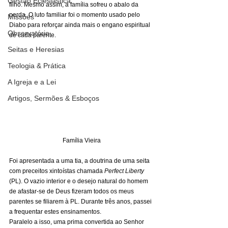
Gestão Eclesiástica
filho. Mesmo assim, a família sofreu o abalo da 
perda. O luto familiar foi o momento usado pelo 
Missões
Diabo para reforçar ainda mais o engano espiritual 
Observatório
de cada parente. 
Seitas e Heresias
Teologia & Prática
A Igreja e a Lei
Artigos, Sermões & Esboços
Família Vieira
Foi apresentada a uma tia, a doutrina de uma seita 
com preceitos xintoístas chamada 
Perfect Liberty
(PL). O vazio interior e o desejo natural do homem 
de afastar-se de Deus fizeram todos os meus 
parentes se filiarem à PL. Durante três anos, passei 
a frequentar estes ensinamentos. 
Paralelo a isso, uma prima convertida ao Senhor 