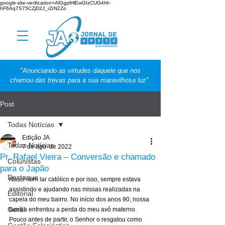
google-site-verification=AlGgplHlEwGIzCUG4Hr-
hF6Aq7S75CZjD2J_rZrN2Zo
"Anunciando as virtudes daquele que nos
chamou das trevas para a sua maravilhosa luz".
Post
Todas Notícias
Edição JA
Todas Notícias
7 de ago. de 2022
Pr. Rafael Vieira – Conversão e chamado
Colunistas
para o Japão
Destaque
Nasci num lar católico e por isso, sempre estava 
assistindo e ajudando nas missas realizadas na 
Editorial
capela do meu bairro. No início dos anos 90, nossa 
Geral
família enfrentou a perda do meu avô materno. 
Pouco antes de partir, o Senhor o resgatou como 