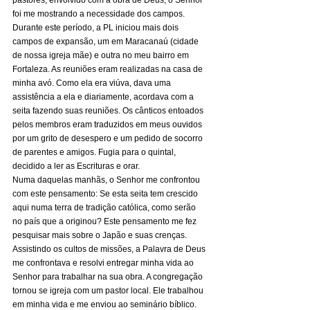
foi me mostrando a necessidade dos campos. 
Durante este período, a PL iniciou mais dois 
campos de expansão, um em Maracanaú (cidade 
de nossa igreja mãe) e outra no meu bairro em 
Fortaleza. As reuniões eram realizadas na casa de 
minha avó. Como ela era viúva, dava uma 
assistência a ela e diariamente, acordava com a 
seita fazendo suas reuniões. Os cânticos entoados 
pelos membros eram traduzidos em meus ouvidos 
por um grito de desespero e um pedido de socorro 
de parentes e amigos. Fugia para o quintal, 
decidido a ler as Escrituras e orar. 
Numa daquelas manhãs, o Senhor me confrontou 
com este pensamento: Se esta seita tem crescido 
aqui numa terra de tradição católica, como serão 
no país que a originou? Este pensamento me fez 
pesquisar mais sobre o Japão e suas crenças. 
Assistindo os cultos de missões, a Palavra de Deus 
me confrontava e resolvi entregar minha vida ao 
Senhor para trabalhar na sua obra. A congregação 
tornou se igreja com um pastor local. Ele trabalhou 
em minha vida e me enviou ao seminário bíblico. 