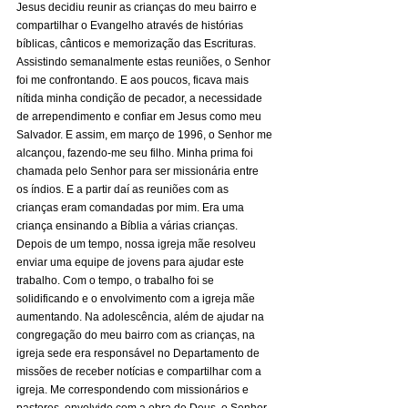
Jesus decidiu reunir as crianças do meu bairro e 
compartilhar o Evangelho através de histórias 
bíblicas, cânticos e memorização das Escrituras. 
Assistindo semanalmente estas reuniões, o Senhor 
foi me confrontando. E aos poucos, ficava mais 
nítida minha condição de pecador, a necessidade 
de arrependimento e confiar em Jesus como meu 
Salvador. E assim, em março de 1996, o Senhor me 
alcançou, fazendo-me seu filho. Minha prima foi 
chamada pelo Senhor para ser missionária entre 
os índios. E a partir daí as reuniões com as 
crianças eram comandadas por mim. Era uma 
criança ensinando a Bíblia a várias crianças. 
Depois de um tempo, nossa igreja mãe resolveu 
enviar uma equipe de jovens para ajudar este 
trabalho. Com o tempo, o trabalho foi se 
solidificando e o envolvimento com a igreja mãe 
aumentando. Na adolescência, além de ajudar na 
congregação do meu bairro com as crianças, na 
igreja sede era responsável no Departamento de 
missões de receber notícias e compartilhar com a 
igreja. Me correspondendo com missionários e 
pastores, envolvido com a obra de Deus, o Senhor 