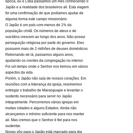
época, eu e Lídia passamos um mês conhecendo o 
Japão e a realidade dos brasileiros ali. Esta viagem 
foi uma confirmação de que podíamos ajudar de 
alguma forma este campo missionário. 
O Japão é um país com menos de 1% da 
população cristã. Os números de ateus e de 
suicídios crescem ao longo dos anos. Não possui 
perseguição religiosa por parte do governo. Eles 
possuem mais de 2 milhões de deuses domésticos. 
Retornando de lá, passamos alguns anos, 
ajudando os crentes da congregação no interior. 
Foi um tempo onde o Senhor nos treinou em vários 
aspectos da vida. 
Porém, o Japão não saía de nossos corações. Em 
reuniões com a liderança da igreja, resolvemos 
entregar o trabalho de Maranguape e levantar o 
sustento necessário para servir no Japão 
integralmente. Percorremos várias igrejas em 
muitas cidades e alguns Estados. Ainda não 
alcançamos o mínimo suficiente para nos manter 
ali. Mas cremos que o Senhor é fiel para nos 
sustentar. 
Nosso vôo para o Japão está marcado para dia 