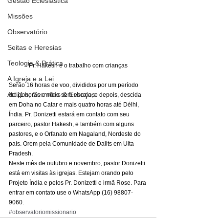
Gestão Eclesiástica
Missões
Observatório
Seitas e Heresias
Teologia & Prática
Pr. Hakesh e o trabalho com crianças
A Igreja e a Lei
Serão 16 horas de voo, divididos por um período 
Artigos, Sermões & Esboços
de 11 horas e meia sem escala, e depois, descida 
em Doha no Catar e mais quatro horas até Délhi, 
Índia. Pr. Donizetti estará em contato com seu 
parceiro, pastor Hakesh, e também com alguns 
pastores, e o Orfanato em Nagaland, Nordeste do 
país. Orem pela Comunidade de Dalits em Ulta 
Pradesh. 
Neste mês de outubro e novembro, pastor Donizetti 
está em visitas às igrejas. Estejam orando pelo 
Projeto Índia e pelos Pr. Donizetti e irmã Rose. Para 
entrar em contato use o WhatsApp (16) 98807-
9060.
#observatoriomissionario