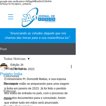
google-site-verification=AlGgplHlEwGIzCUG4Hr-
hF6Aq7S75CZjD2J_rZrN2Zo
"Anunciando as virtudes daquele que nos
chamou das trevas para a sua maravilhosa luz".
Post
Todas Notícias
Edição JA
Todas Notícias
10 de out. de 2022
Projeto Índia
Colunistas
O missionário Pr. Donizetti Matias, e sua esposa 
Destaque
Roseneide estão se preparando para uma viagem 
à Índia em janeiro de 2023. Já foi feito o perdido 
Editorial
dos vistos de entrada no país, com o processo de 
envio dos documentos para o consulado. Assim 
Geral
que estiver tudo em mãos será anunciado. 