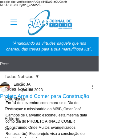
google-site-verification=AlGgplHlEwGIzCUG4Hr-
hF6Aq7S75CZjD2J_rZrN2Zo
"Anunciando as virtudes daquele que nos
chamou das trevas para a sua maravilhosa luz".
Post
Todas Notícias
Edição JA
Todas Notícias
7 de jan. de 2023
Projeto Arnald Comer para Construção
Colunistas
Em 14 de dezembro comemora-se o Dia do 
Destaque
Pedreiro e o missionário da MBIB, Omar José 
Campos de Carvalho escolheu esta mesma data 
Editorial
como dia do PROJETO ARNALD COMER 
(Construindo Onde Muitos Evangelizados 
Geral
Renascerão). Este projeto visa a construção de 