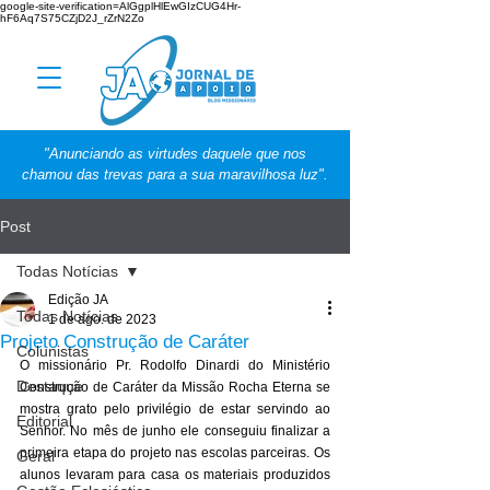
google-site-verification=AlGgplHlEwGIzCUG4Hr-
hF6Aq7S75CZjD2J_rZrN2Zo
"Anunciando as virtudes daquele que nos
chamou das trevas para a sua maravilhosa luz".
Post
Todas Notícias
Edição JA
Todas Notícias
1 de ago. de 2023
Projeto Construção de Caráter
Colunistas
O missionário Pr. Rodolfo Dinardi do Ministério 
Destaque
Construção de Caráter da Missão Rocha Eterna se 
mostra grato pelo privilégio de estar servindo ao 
Editorial
Senhor. No mês de junho ele conseguiu finalizar a 
primeira etapa do projeto nas escolas parceiras. Os 
Geral
alunos levaram para casa os materiais produzidos 