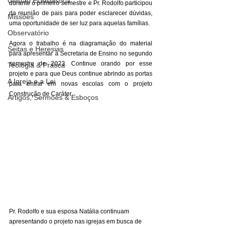
Gestão Eclesiástica
durante o primeiro semestre e Pr. Rodolfo participou 
da reunião de pais para poder esclarecer dúvidas, 
Missões
uma oportunidade de ser luz para aquelas famílias. 
Observatório
Agora o trabalho é na diagramação do material 
Seitas e Heresias
para apresentar à Secretaria de Ensino no segundo 
semestre de 2023. Continue orando por esse 
Teologia & Prática
projeto e para que Deus continue abrindo as portas 
A Igreja e a Lei
para entrar em novas escolas com o projeto 
Construção de Caráter. 
Artigos, Sermões & Esboços
Pr. Rodolfo e sua esposa Natália continuam 
apresentando o projeto nas igrejas em busca de 