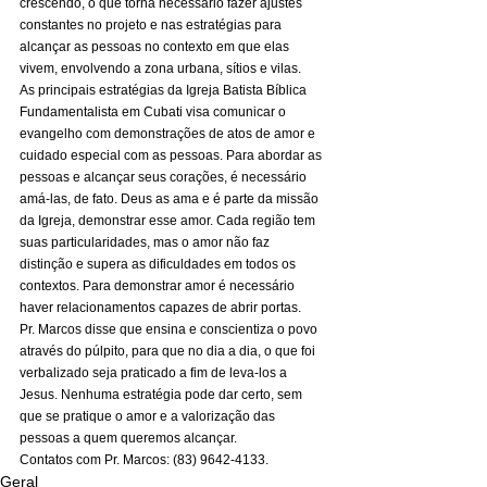
crescendo, o que torna necessário fazer ajustes 
constantes no projeto e nas estratégias para 
alcançar as pessoas no contexto em que elas 
vivem, envolvendo a zona urbana, sítios e vilas. 
As principais estratégias da Igreja Batista Bíblica 
Fundamentalista em Cubati visa comunicar o 
evangelho com demonstrações de atos de amor e 
cuidado especial com as pessoas. Para abordar as 
pessoas e alcançar seus corações, é necessário 
amá-las, de fato. Deus as ama e é parte da missão 
da Igreja, demonstrar esse amor. Cada região tem 
suas particularidades, mas o amor não faz 
distinção e supera as dificuldades em todos os 
contextos. Para demonstrar amor é necessário 
haver relacionamentos capazes de abrir portas. 
Pr. Marcos disse que ensina e conscientiza o povo 
através do púlpito, para que no dia a dia, o que foi 
verbalizado seja praticado a fim de leva-los a 
Jesus. Nenhuma estratégia pode dar certo, sem 
que se pratique o amor e a valorização das 
pessoas a quem queremos alcançar. 
Contatos com Pr. Marcos: (83) 9642-4133.
Geral