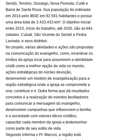
Seridó, Tenório, Sossego, Nova Floresta, Cuité e 
Barra de Santa Rosa. Sua população foi estimada 
em 2014 pelo IBGE em 92.581 habitantes e possui 
uma área total de 3.433,433 km². O objetivo inicial 
entre 2015, início do trabalho, até 2030, são as três 
cidades: Cubati, São Vicente do Seridó e Pedra 
Lavrada, e seus distritos. 
No projeto, várias atividades e ações são propostas 
na comunicação do evangelho, como, incentivar os 
irmãos da igreja local para assumirem a identidade 
cristã como a melhor opção de vida no mundo, 
ações estratégicas do núcleo devoção, 
desenvolver um modelo de evangelização para a 
região estratégica onde a igreja se compromete a 
orar, contribuir e ir. Outra forma que dá resultados 
concretos é a realização de eventos facilitadores 
para comunicar a mensagem do evangelho, 
desenvolver campanhas que influenciem a família 
e a sociedade com valores éticos cristãos, 
capacitar cada membro da igreja a testemunhar 
como parte de seu estilo de vida. 
Segundo informa o Pr. Marcos, a região está 