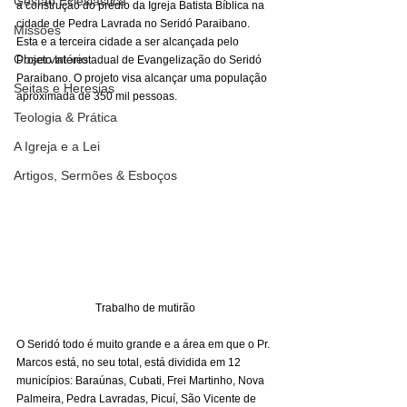
Gestão Eclesiástica
à construção do prédio da Igreja Batista Bíblica na 
cidade de Pedra Lavrada no Seridó Paraibano. 
Missões
Esta e a terceira cidade a ser alcançada pelo 
Observatório
Projeto Interestadual de Evangelização do Seridó 
Paraibano. O projeto visa alcançar uma população 
Seitas e Heresias
aproximada de 350 mil pessoas. 
Teologia & Prática
A Igreja e a Lei
Artigos, Sermões & Esboços
Trabalho de mutirão
O Seridó todo é muito grande e a área em que o Pr. 
Marcos está, no seu total, está dividida em 12 
municípios: Baraúnas, Cubati, Frei Martinho, Nova 
Palmeira, Pedra Lavradas, Picuí, São Vicente de 