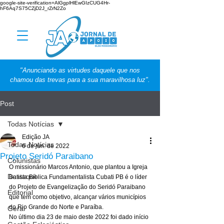
google-site-verification=AlGgplHlEwGIzCUG4Hr-
hF6Aq7S75CZjD2J_rZrN2Zo
"Anunciando as virtudes daquele que nos
chamou das trevas para a sua maravilhosa luz".
Post
Todas Notícias
Edição JA
Todas Notícias
6 de jun. de 2022
Projeto Seridó Paraibano
Colunistas
O missionário Marcos Antonio, que plantou a Igreja 
Destaque
Batista Bíblica Fundamentalista Cubati PB é o líder 
do Projeto de Evangelização do Seridó Paraibano 
Editorial
que tem como objetivo, alcançar vários municípios 
do Rio Grande do Norte e Paraíba.  
Geral
No último dia 23 de maio deste 2022 foi dado início 