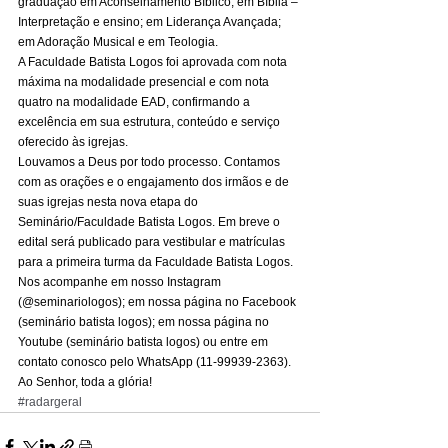
graduação em Aconselhamento Bíblico; em Bíblia – 
Interpretação e ensino; em Liderança Avançada; 
em Adoração Musical e em Teologia. 
A Faculdade Batista Logos foi aprovada com nota 
máxima na modalidade presencial e com nota 
quatro na modalidade EAD, confirmando a 
excelência em sua estrutura, conteúdo e serviço 
oferecido às igrejas. 
Louvamos a Deus por todo processo. Contamos 
com as orações e o engajamento dos irmãos e de 
suas igrejas nesta nova etapa do 
Seminário/Faculdade Batista Logos. Em breve o 
edital será publicado para vestibular e matrículas 
para a primeira turma da Faculdade Batista Logos. 
Nos acompanhe em nosso Instagram 
(@seminariologos); em nossa página no Facebook 
(seminário batista logos); em nossa página no 
Youtube (seminário batista logos) ou entre em 
contato conosco pelo WhatsApp (11-99939-2363). 
Ao Senhor, toda a glória!
#radargeral