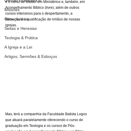
Gestão Eclesiástica
e o curso de Master em Ministérios e, também, em 
Aconselhamento Bíblico (livre); além de outros 
Missões
cursos intensivos para o despertamento, a 
Observatório
formação e a qualificação de irmãos de nossas 
igrejas. 
Seitas e Heresias
Teologia & Prática
A Igreja e a Lei
Artigos, Sermões & Esboços
Mas, terá a companhia da Faculdade Batista Logos 
que atuará paralelamente oferecendo o curso de 
graduação em Teologia e os cursos de Pós-