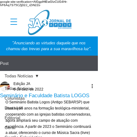
google-site-verification=AlGgplHlEwGIzCUG4Hr-
hF6Aq7S75CZjD2J_rZrN2Zo
"Anunciando as virtudes daquele que nos
chamou das trevas para a sua maravilhosa luz".
Post
Todas Notícias
Edição JA
Todas Notícias
6 de dez. de 2022
Seminário e Faculdade Batista LOGOS
Colunistas
O Seminário Batista Logos (Antigo SEBARSP) que 
Destaque
atua há 65 anos na formação teológica-ministerial, 
cooperando com as igrejas batistas conservadoras, 
Editorial
agora ampliará seu campo de atuação com 
excelência. A partir de 2023 o Seminário continuará 
Geral
a atuar, oferecendo o curso de Música Sacra (livre) 