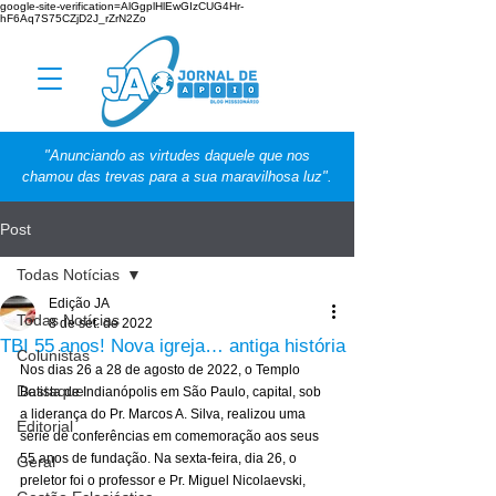
google-site-verification=AlGgplHlEwGIzCUG4Hr-
hF6Aq7S75CZjD2J_rZrN2Zo
"Anunciando as virtudes daquele que nos
chamou das trevas para a sua maravilhosa luz".
Post
Todas Notícias
Edição JA
Todas Notícias
8 de set. de 2022
TBI 55 anos! Nova igreja… antiga história
Colunistas
Nos dias 26 a 28 de agosto de 2022, o Templo 
Destaque
Batista de Indianópolis em São Paulo, capital, sob 
a liderança do Pr. Marcos A. Silva, realizou uma 
Editorial
série de conferências em comemoração aos seus 
55 anos de fundação. Na sexta-feira, dia 26, o 
Geral
preletor foi o professor e Pr. Miguel Nicolaevski, 