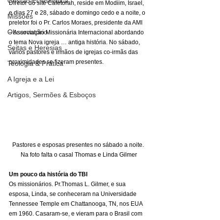
Gestão Eclesiástica
Diretor do site Cafetorah, reside em Modiim, Israel, 
e dias 27 e 28, sábado e domingo cedo e a noite, o 
Missões
preletor foi o Pr. Carlos Moraes, presidente da AMI 
Observatório
– Associação Missionária Internacional abordando 
o tema Nova igreja … antiga história. No sábado, 
Seitas e Heresias
vários pastores e irmãos de igrejas co-irmãs das 
proximidades se fizeram presentes. 
Teologia & Prática
A Igreja e a Lei
Artigos, Sermões & Esboços
Pastores e esposas presentes no sábado a noite. 
Na foto falta o casal Thomas e Linda Gilmer
Um pouco da história do TBI
Os missionários. Pr.Thomas L. Gilmer, e sua 
esposa, Linda, se conheceram na Universidade 
Tennessee Temple em Chattanooga, TN, nos EUA 
em 1960. Casaram-se, e vieram para o Brasil com 