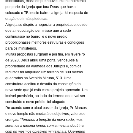
imobiliárias, mas sempre houve um entendimento 
por parte da igreja que fora Deus que havia 
colocado o TBI neste bairro, a igreja foi resposta de 
oração de irmãs piedosas. 
A igreja se dispôs a negociar a propriedade, desde 
que a negociação permitisse que a sede 
continuasse no bairro, e o novo prédio 
proporcionasse melhores estruturas e condições 
para os ministérios. 
Muitas propostas surgiram e por fim, em fevereiro 
de 2020, Deus abriu uma porta. Vendeu-se a 
propriedade da Alameda dos Jurupis e, com os 
recursos foi adquirido um terreno de 800 metros 
quadrados na Avenida Miruna, 513. Uma 
construtora aceitou o desafio da construção da 
nova sede que já está com o projeto aprovado. Um 
imóvel provisório, ao lado do terreno onde vai ser 
construído o novo prédio, foi alugado. 
De acordo com o atual pastor da igreja, Pr. Marcos, 
o novo templo não mudará os objetivos, valores e 
crenças. “
Teremos a benção da nova sede, mas 
seremos a mesma igreja, com a mesma doutrina, 
com os mesmos objetivos ministeriais. Queremos 