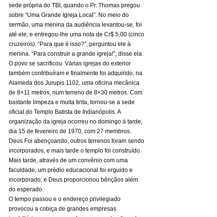
sede própria do TBI, quando o Pr. Thomas pregou 
sobre “Uma Grande Igreja Local”. No meio do 
sermão, uma menina da audiência levantou-se, foi 
até ele, e entregou-lhe uma nota de Cr$ 5,00 (cinco 
cruzeiros). “Para que é isso?”, perguntou ele à 
menina. “Para construir a grande igreja!”, disse ela. 
O povo se sacrificou. Várias igrejas do exterior 
também contribuíram e finalmente foi adquirido, na 
Alameda dos Jurupis 1102, uma oficina mecânica 
de 8×11 metros, num terreno de 8×30 metros. Com 
bastante limpeza e muita tinta, tornou-se a sede 
oficial do Templo Batista de Indianópolis. A 
organização da igreja ocorreu no domingo à tarde, 
dia 15 de fevereiro de 1970, com 27 membros. 
Deus Foi abençoando, outros terrenos foram sendo 
incorporados, e mais tarde o templo foi construído. 
Mais tarde, através de um convênio com uma 
faculdade, um prédio educacional foi erguido e 
incorporado, e Deus proporcionou bênçãos além 
do esperado. 
O tempo passou e o endereço privilegiado 
provocou a cobiça de grandes empresas 