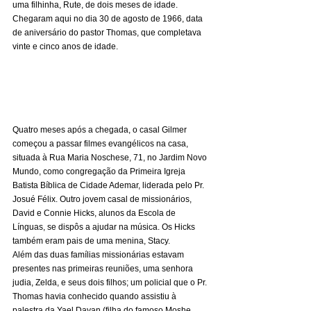
uma filhinha, Rute, de dois meses de idade. 
Chegaram aqui no dia 30 de agosto de 1966, data 
de aniversário do pastor Thomas, que completava 
vinte e cinco anos de idade. 
Quatro meses após a chegada, o casal Gilmer 
começou a passar filmes evangélicos na casa, 
situada à Rua Maria Noschese, 71, no Jardim Novo 
Mundo, como congregação da Primeira Igreja 
Batista Bíblica de Cidade Ademar, liderada pelo Pr. 
Josué Félix. Outro jovem casal de missionários, 
David e Connie Hicks, alunos da Escola de 
Línguas, se dispôs a ajudar na música. Os Hicks 
também eram pais de uma menina, Stacy. 
Além das duas famílias missionárias estavam 
presentes nas primeiras reuniões, uma senhora 
judia, Zelda, e seus dois filhos; um policial que o Pr. 
Thomas havia conhecido quando assistiu à 
palestra da Yael Dayan (filha do famoso Moshe 