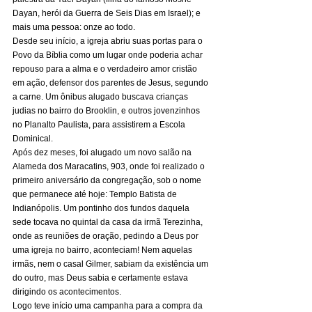
Dayan, herói da Guerra de Seis Dias em Israel); e 
mais uma pessoa: onze ao todo. 
Desde seu início, a igreja abriu suas portas para o 
Povo da Bíblia como um lugar onde poderia achar 
repouso para a alma e o verdadeiro amor cristão 
em ação, defensor dos parentes de Jesus, segundo 
a carne. Um ônibus alugado buscava crianças 
judias no bairro do Brooklin, e outros jovenzinhos 
no Planalto Paulista, para assistirem a Escola 
Dominical. 
Após dez meses, foi alugado um novo salão na 
Alameda dos Maracatins, 903, onde foi realizado o 
primeiro aniversário da congregação, sob o nome 
que permanece até hoje: Templo Batista de 
Indianópolis. Um pontinho dos fundos daquela 
sede tocava no quintal da casa da irmã Terezinha, 
onde as reuniões de oração, pedindo a Deus por 
uma igreja no bairro, aconteciam! Nem aquelas 
irmãs, nem o casal Gilmer, sabiam da existência um 
do outro, mas Deus sabia e certamente estava 
dirigindo os acontecimentos. 
Logo teve início uma campanha para a compra da 