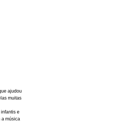
que ajudou 
las muitas 
nfantis e 
m a música 