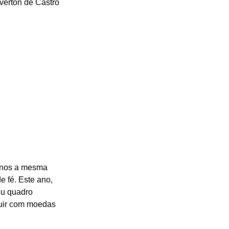
verton de Castro 
 anos a mesma 
 fé. Este ano, 
eu quadro 
buir com moedas 