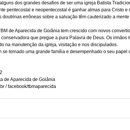
uns dos grandes desafios de ser uma igreja Batista Tradicion
e pentecostal e neopentecostal é ganhar almas para Cristo e di
s doutrinas errôneas sobre a salvação têm cauterizado a mente
TBM de Aparecida de Goiânia tem crescido com novos converti
 conservadora que pregue a pura Palavra de Deus. Os irmãos 
o na manutenção da igreja, visitação e nos discipulados. 
m se tornado uma grande família e desempenhado o seu papel d
2 
a de Aparecida de Goiânia 
br / facebook/tbmaparecida