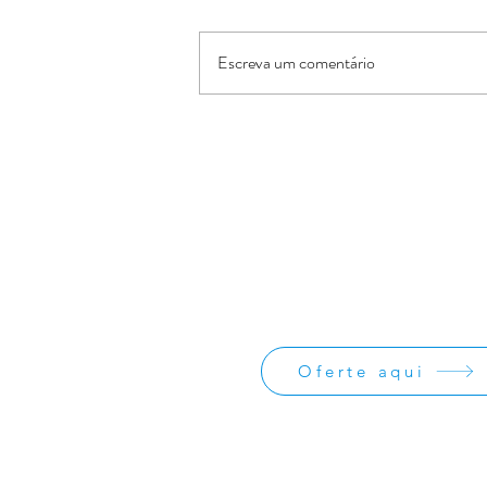
Escreva um comentário
IBB Grande Vitória comemora
11 anos
Oferte:
O Jornal de Apoio é um ministério sem
lucrativos. As ofertas e doações serve
os custos administrativos da missão
divulgação da obra missionária.
Oferte aqui