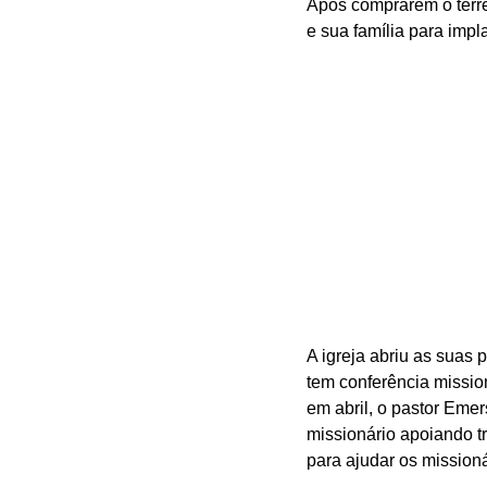
Após comprarem o terren
e sua família para impl
A igreja abriu as suas 
tem conferência mission
em abril, o pastor Eme
missionário apoiando t
para ajudar os missioná