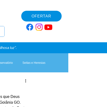
OFERTAR
lhosa luz".
servatório
Seitas e Heresias
es que Deus 
Goiânia GO. 