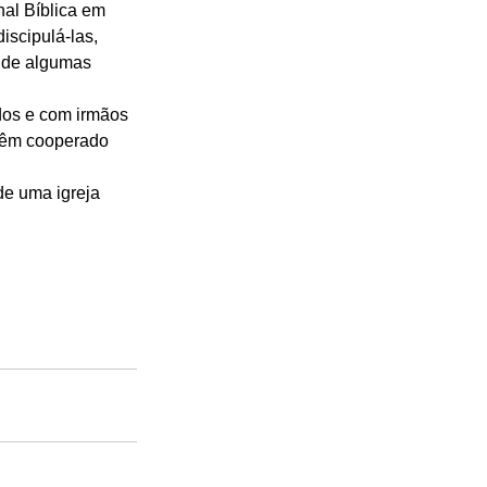
al Bíblica em 
scipulá-las, 
 de algumas 
dos e com irmãos 
têm cooperado 
e uma igreja 