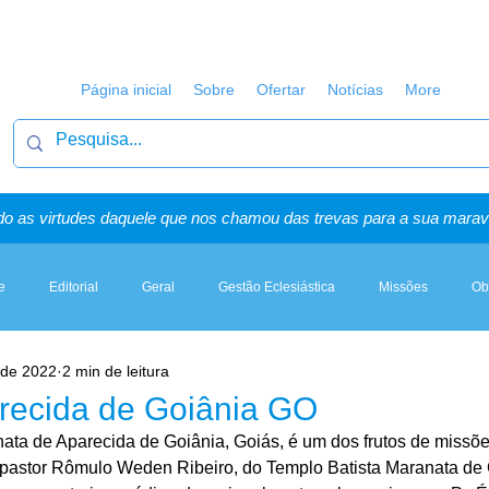
Página inicial
Sobre
Ofertar
Notícias
More
o as virtudes daquele que nos chamou das trevas para a sua maravi
e
Editorial
Geral
Gestão Eclesiástica
Missões
Ob
. de 2022
2 min de leitura
Artigos, Sermões & Esboços
recida de Goiânia GO
ata de Aparecida de Goiânia, Goiás, é um dos frutos de missõ
 pastor Rômulo Weden Ribeiro, do Templo Batista Maranata de 