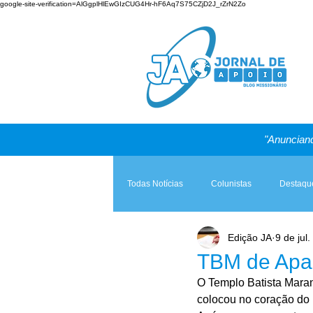
google-site-verification=AlGgplHlEwGIzCUG4Hr-hF6Aq7S75CZjD2J_rZrN2Zo
"Anunciand
Todas Notícias
Colunistas
Destaqu
Edição JA
9 de jul
Teologia & Prática
A Igreja e a Lei
TBM de Apa
O Templo Batista Maran
colocou no coração do