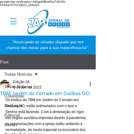
google-site-verification=AlGgplHlEwGIzCUG4Hr-
hF6Aq7S75CZjD2J_rZrN2Zo
"Anunciando as virtudes daquele que nos
chamou das trevas para a sua maravilhosa luz".
Post
Todas Notícias
Edição JA
Todas Notícias
6 de jun. de 2022
TBM Jardim do Cerrado em Goiânia GO
Colunistas
Os irmãos do TBM em Jardim do Cerrado em 
Destaque
Goiânia GO, estão estimulados com o que o 
Senhor está fazendo. Com a diminuição do rigor 
Editorial
das regras sanitária impostas devido à pandemia, 
as programações com a igreja estão voltando à 
Geral
normalidade, de modo especial os encontros dos 