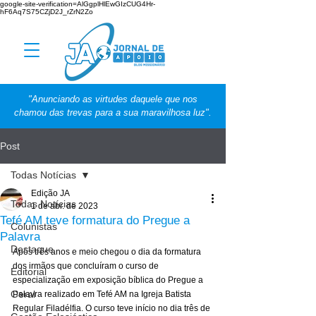
google-site-verification=AlGgplHlEwGIzCUG4Hr-
hF6Aq7S75CZjD2J_rZrN2Zo
"Anunciando as virtudes daquele que nos
chamou das trevas para a sua maravilhosa luz".
Post
Todas Notícias
Edição JA
Todas Notícias
1 de abr. de 2023
Tefé AM teve formatura do Pregue a
Colunistas
Palavra
Destaque
Após três anos e meio chegou o dia da formatura 
dos irmãos que concluíram o curso de 
Editorial
especialização em exposição bíblica do Pregue a 
Geral
Palavra realizado em Tefé AM na Igreja Batista 
Regular Filadélfia. O curso teve início no dia três de 