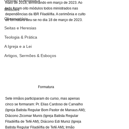
Gestão Eclesiástica
maio de 2018, terminando em março de 2023. Ao 
todo foram oito módulos todos ministrados nas 
Missões
dependências da IBR Filadélfia. A cerimônia e culto 
Observatório
de formatura deu-se no dia 18 de março de 2023. 
Seitas e Heresias
Teologia & Prática
A Igreja e a Lei
Artigos, Sermões & Esboços
Formatura
Sete irmãos participaram do curso, mas apenas 
cinco se formaram: Pr. Elias Cardoso de Carvalho 
(Igreja Batista Regular Bom Pastor de Manaus AM); 
Diácono Zicomar Munis (Igreja Batista Regular 
Filadélfia de Tefé AM); Diácono Edi Muniz (Igreja 
Batista Regular Filadélfia de Tefé AM); Irmão 