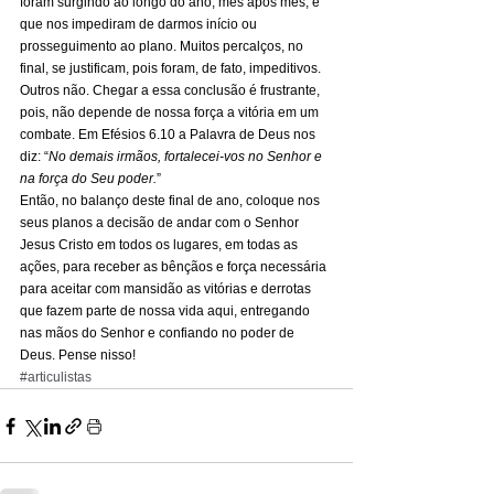
foram surgindo ao longo do ano, mês após mês, e 
que nos impediram de darmos início ou 
prosseguimento ao plano. Muitos percalços, no 
final, se justificam, pois foram, de fato, impeditivos. 
Outros não. Chegar a essa conclusão é frustrante, 
pois, não depende de nossa força a vitória em um 
combate. Em Efésios 6.10 a Palavra de Deus nos 
diz: “
No demais irmãos, fortalecei-vos no Senhor e 
na força do Seu poder.
” 
Então, no balanço deste final de ano, coloque nos 
seus planos a decisão de andar com o Senhor 
Jesus Cristo em todos os lugares, em todas as 
ações, para receber as bênçãos e força necessária 
para aceitar com mansidão as vitórias e derrotas 
que fazem parte de nossa vida aqui, entregando 
nas mãos do Senhor e confiando no poder de 
Deus. Pense nisso!
#articulistas