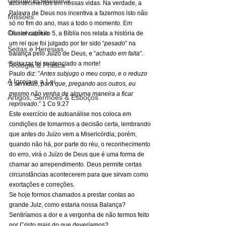
Gestão Eclesiástica
acontecimentos em nossas vidas. Na verdade, a 
Palavra de Deus nos incentiva a fazermos isto não 
Missões
só no fim do ano, mas a todo o momento. Em 
Observatório
Daniel capítulo 5, a Bíblia nos relata a história de 
um rei que foi julgado por ter sido “
pesado
” na 
Seitas e Heresias
balança pelo Juízo de Deus, e “
achado em falta
”. 
Belsazar foi sentenciado a morte! 
Teologia & Prática
Paulo diz: ”
Antes subjugo o meu corpo, e o reduzo 
A Igreja e a Lei
à servidão, para que, pregando aos outros, eu 
mesmo não venha de alguma maneira a ficar 
Artigos, Sermões & Esboços
reprovado
.” 1 Co 9.27 
Este exercício de autoanálise nos coloca em 
condições de tomarmos a decisão certa, lembrando 
que antes do Juízo vem a Misericórdia; porém, 
quando não há, por parte do réu, o reconhecimento 
do erro, virá o Juízo de Deus que é uma forma de 
chamar ao arrependimento. Deus permite certas 
circunstâncias acontecerem para que sirvam como 
exortações e correções. 
Se hoje formos chamados a prestar contas ao 
grande Juiz, como estaria nossa Balança? 
Sentiríamos a dor e a vergonha de não termos feito 
por Cristo mais do que deveríamos? 