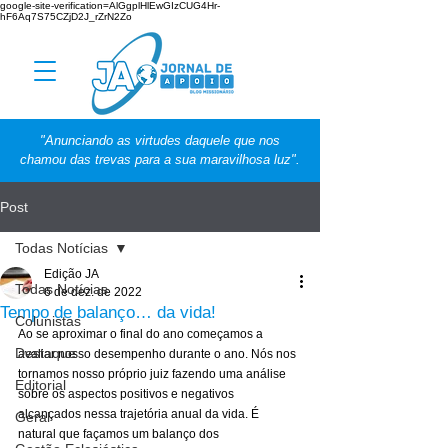
google-site-verification=AlGgplHlEwGIzCUG4Hr-
hF6Aq7S75CZjD2J_rZrN2Zo
"Anunciando as virtudes daquele que nos
chamou das trevas para a sua maravilhosa luz".
Post
Todas Notícias
Edição JA
Todas Notícias
6 de dez. de 2022
Tempo de balanço… da vida!
Colunistas
Ao se aproximar o final do ano começamos a 
Destaque
avaliar nosso desempenho durante o ano. Nós nos 
tornamos nosso próprio juiz fazendo uma análise 
Editorial
sobre os aspectos positivos e negativos 
alcançados nessa trajetória anual da vida. É 
Geral
natural que façamos um balanço dos 