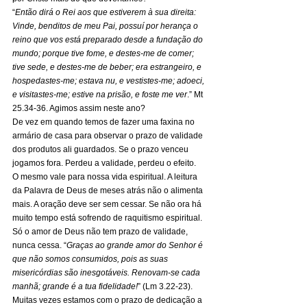
“
Então dirá o Rei aos que estiverem à sua direita: 
Vinde, benditos de meu Pai, possuí por herança o 
reino que vos está preparado desde a fundação do 
mundo; porque tive fome, e destes-me de comer; 
tive sede, e destes-me de beber; era estrangeiro, e 
hospedastes-me; estava nu, e vestistes-me; adoeci, 
e visitastes-me; estive na prisão, e foste me ver
.” Mt 
25.34-36. Agimos assim neste ano?  
De vez em quando temos de fazer uma faxina no 
armário de casa para observar o prazo de validade 
dos produtos ali guardados. Se o prazo venceu 
jogamos fora. Perdeu a validade, perdeu o efeito. 
O mesmo vale para nossa vida espiritual. A leitura 
da Palavra de Deus de meses atrás não o alimenta 
mais. A oração deve ser sem cessar. Se não ora há 
muito tempo está sofrendo de raquitismo espiritual. 
Só o amor de Deus não tem prazo de validade, 
nunca cessa. “
Graças ao grande amor do Senhor é 
que não somos consumidos, pois as suas 
misericórdias são inesgotáveis. Renovam-se cada 
manhã; grande é a tua fidelidade!
” (Lm 3.22-23). 
Muitas vezes estamos com o prazo de dedicação a 