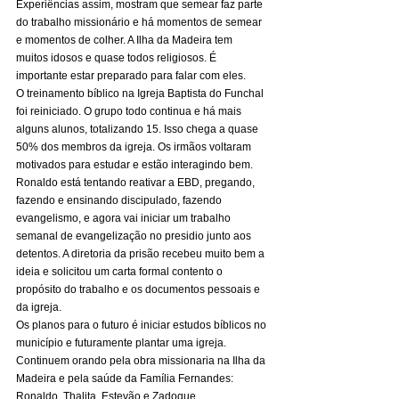
Experiências assim, mostram que semear faz parte 
do trabalho missionário e há momentos de semear 
e momentos de colher. A Ilha da Madeira tem 
muitos idosos e quase todos religiosos. É 
importante estar preparado para falar com eles.
O treinamento bíblico na Igreja Baptista do Funchal 
foi reiniciado. O grupo todo continua e há mais 
alguns alunos, totalizando 15. Isso chega a quase 
50% dos membros da igreja. Os irmãos voltaram 
motivados para estudar e estão interagindo bem.
Ronaldo está tentando reativar a EBD, pregando, 
fazendo e ensinando discipulado, fazendo 
evangelismo, e agora vai iniciar um trabalho 
semanal de evangelização no presidio junto aos 
detentos. A diretoria da prisão recebeu muito bem a 
ideia e solicitou um carta formal contento o 
propósito do trabalho e os documentos pessoais e 
da igreja. 
Os planos para o futuro é iniciar estudos bíblicos no 
município e futuramente plantar uma igreja. 
Continuem orando pela obra missionaria na Ilha da 
Madeira e pela saúde da Família Fernandes: 
Ronaldo, Thalita, Estevão e Zadoque.