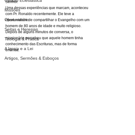
Gestão Eclesiástica
Senhor.
Uma dessas experiências que marcam, aconteceu 
Missões
com Pr. Ronaldo recentemente. Ele teve a 
Observatório
oportunidade de compartilhar o Evangelho com um 
homem de 80 anos de idade e muito religioso. 
Seitas e Heresias
Depois de alguns minutos de conversa, o 
missionário percebeu que aquele homem tinha 
Teologia & Prática
conhecimento das Escrituras, mas de forma 
A Igreja e a Lei
errônea. 
Artigos, Sermões & Esboços