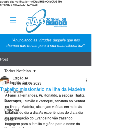
google-site-verification=AlGgplHlEwGIzCUG4Hr-
hF6Aq7S75CZjD2J_rZrN2Zo
"Anunciando as virtudes daquele que nos
chamou das trevas para a sua maravilhosa luz".
Post
Todas Notícias
Edição JA
Todas Notícias
11 de out. de 2023
Trabalho missionário na Ilha da Madeira
Colunistas
A Família Fernandes, Pr. Ronaldo, a esposa Thalita 
Destaque
e os filhos, Estevão e Zadoque, servindo ao Senhor 
na Ilha da Madeira, alcançam vitórias em meio às 
Editorial
batalhas do dia a dia. As experiências do dia a dia 
na propagação do Evangelho vão trazendo 
Geral
bagagem para a família e glória para o nome do 