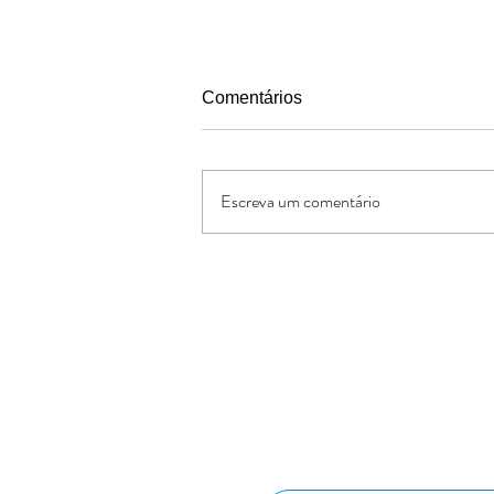
Comentários
Escreva um comentário
Pais segundo o coracao de
Deus
Oferte:
O Jornal de Apoio é um ministério sem
lucrativos. As ofertas e doações serve
os custos administrativos da missão
divulgação da obra missionária.