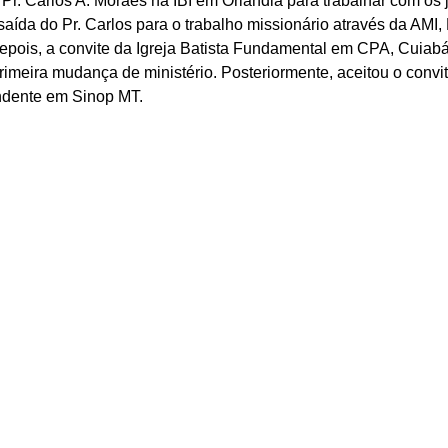
Pr. Carlos A. Moraes na IBI em Orlândia para trabalhar com os 
aída do Pr. Carlos para o trabalho missionário através da AMI, 
Depois, a convite da Igreja Batista Fundamental em CPA, Cuiabá
rimeira mudança de ministério. Posteriormente, aceitou o convit
ndente em Sinop MT.  