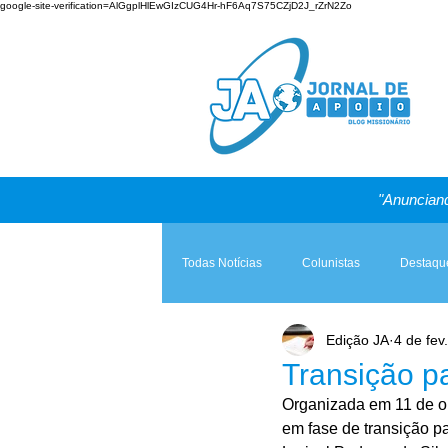
google-site-verification=AlGgplHlEwGIzCUG4Hr-hF6Aq7S75CZjD2J_rZrN2Zo
"Anunciand
Todas Notícias
Colunistas
Destaqu
Edição JA
4 de fev
Teologia & Prática
A Igreja e a Lei
Transição pa
Organizada em 11 de ou
em fase de transição pa