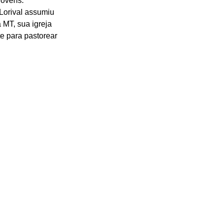
jovens. 
Lorival assumiu 
 MT, sua igreja 
e para pastorear 