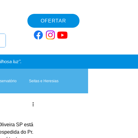
OFERTAR
lhosa luz".
servatório
Seitas e Heresias
liveira SP está 
espedida do Pr. 