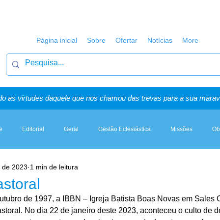
Página inicial
Sobre
Ofertar
Notícias
More
o as virtudes daquele que nos chamou das trevas para a sua maravi
e
Editorial
Geral
Gestão Eclesiástica
Missões
Ob
. de 2023
1 min de leitura
Artigos, Sermões & Esboços
storal
tubro de 1997, a IBBN – Igreja Batista Boas Novas em Sales O
storal. No dia 22 de janeiro deste 2023, aconteceu o culto de d