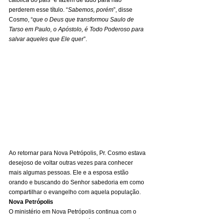
católica do país
” e fazem de tudo para não 
perderem esse título. “
Sabemos, porém
”, disse 
Cosmo, “
que o Deus que transformou Saulo de 
Tarso em Paulo, o Apóstolo, é Todo Poderoso para 
salvar aqueles que Ele quer
”. 
Ao retornar para Nova Petrópolis, Pr. Cosmo estava 
desejoso de voltar outras vezes para conhecer 
mais algumas pessoas. Ele e a esposa estão 
orando e buscando do Senhor sabedoria em como 
compartilhar o evangelho com aquela população. 
Nova Petrópolis
O ministério em Nova Petrópolis continua com o 