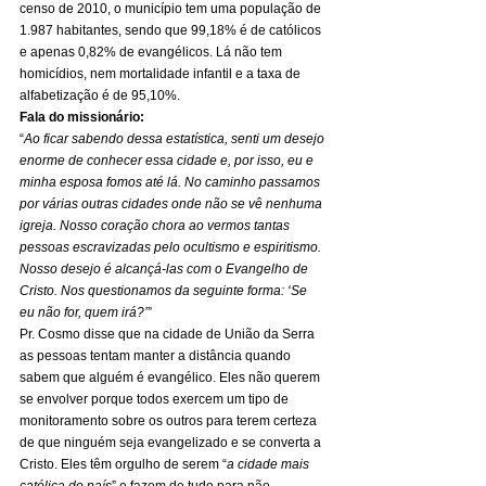
censo de 2010, o município tem uma população de 
1.987 habitantes, sendo que 99,18% é de católicos 
e apenas 0,82% de evangélicos. Lá não tem 
homicídios, nem mortalidade infantil e a taxa de 
alfabetização é de 95,10%. 
Fala do missionário:
“
Ao ficar sabendo dessa estatística, senti um desejo 
enorme de conhecer essa cidade e, por isso, eu e 
minha esposa fomos até lá. No caminho passamos 
por várias outras cidades onde não se vê nenhuma 
igreja. Nosso coração chora ao vermos tantas 
pessoas escravizadas pelo ocultismo e espiritismo. 
Nosso desejo é alcançá-las com o Evangelho de 
Cristo. Nos questionamos da seguinte forma: ‘Se 
eu não for, quem irá?’
” 
Pr. Cosmo disse que na cidade de União da Serra 
as pessoas tentam manter a distância quando 
sabem que alguém é evangélico. Eles não querem 
se envolver porque todos exercem um tipo de 
monitoramento sobre os outros para terem certeza 
de que ninguém seja evangelizado e se converta a 
Cristo. Eles têm orgulho de serem “
a cidade mais 