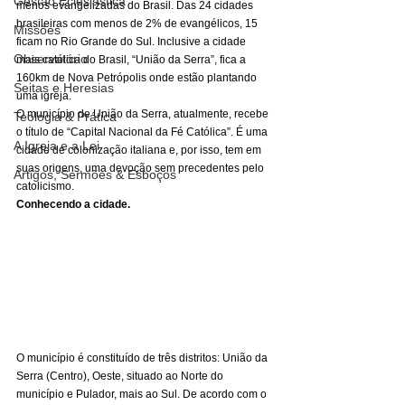
Gestão Eclesiástica
menos evangelizadas do Brasil. Das 24 cidades 
brasileiras com menos de 2% de evangélicos, 15 
Missões
ficam no Rio Grande do Sul. Inclusive a cidade 
Observatório
mais católica do Brasil, “União da Serra”, fica a 
160km de Nova Petrópolis onde estão plantando 
Seitas e Heresias
uma igreja. 
O município de União da Serra, atualmente, recebe 
Teologia & Prática
o título de “Capital Nacional da Fé Católica”. É uma 
A Igreja e a Lei
cidade de colonização italiana e, por isso, tem em 
suas origens, uma devoção sem precedentes pelo 
Artigos, Sermões & Esboços
catolicismo. 
Conhecendo a cidade.
O município é constituído de três distritos: União da 
Serra (Centro), Oeste, situado ao Norte do 
município e Pulador, mais ao Sul. De acordo com o 