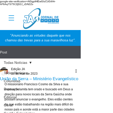
google-site-verification=AlGgplHlEwGIzCUG4Hr-
hF6Aq7S75CZjD2J_rZrN2Zo
"Anunciando as virtudes daquele que nos
chamou das trevas para a sua maravilhosa luz".
Post
Todas Notícias
Edição JA
Todas Notícias
16 de mai. de 2023
União da Serra – Ministério Evangelístico
Colunistas
O missionário Francisco Cosmo da Silva e sua 
Destaque
esposa Sulamita tem orado e buscado em Deus a 
direção para novos locais da Serra Gaúcha onde 
Editorial
possam anunciar o evangelho. Eles estão cientes 
de que estão trabalhando na região mais difícil do 
Geral
nosso país e aonde está a maior parte das cidades 