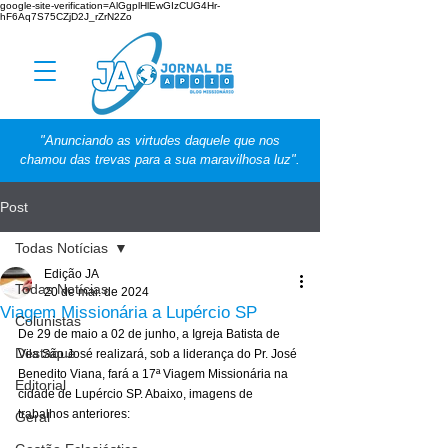
google-site-verification=AlGgplHlEwGIzCUG4Hr-
hF6Aq7S75CZjD2J_rZrN2Zo
"Anunciando as virtudes daquele que nos
chamou das trevas para a sua maravilhosa luz".
Post
Todas Notícias
Edição JA
Todas Notícias
20 de mai. de 2024
Viagem Missionária a Lupércio SP
Colunistas
De 29 de maio a 02 de junho, a Igreja Batista de 
Destaque
Vila São José realizará, sob a liderança do Pr. José 
Benedito Viana, fará a 17ª Viagem Missionária na 
Editorial
cidade de Lupércio SP. Abaixo, imagens de 
trabalhos anteriores:
Geral