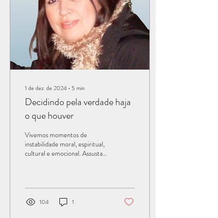
autodestrutivos. No entanto,
precisamos...
1 de dez. de 2024
∙
5
min
Decidindo pela verdade haja
o que houver
Vivemos momentos de
instabilidade moral, espiritual,
cultural e emocional. Assusta-
me o fato de que o relativismo
tomou o lugar do que...
104
1