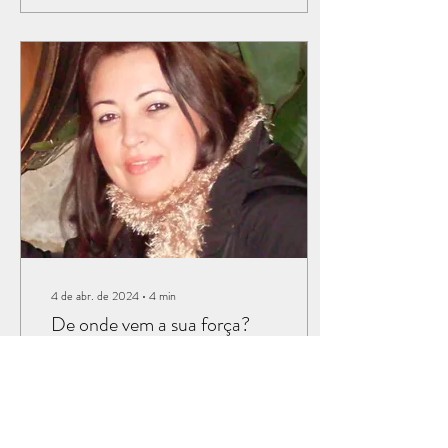
4 de abr. de 2024
∙
4
min
De onde vem a sua força?
“Mas ele me disse: a minha
graça te basta, pois o meu
poder se aperfeiçoa na
fraqueza. Portanto, eu me
gloriarei ainda mais