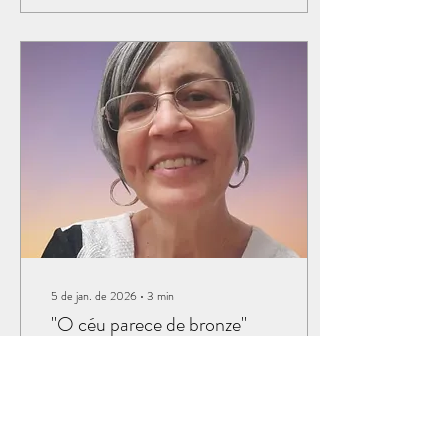
Cristo. Ele mesmo, Jesus, é o
maior e mais completo
missionário que conhecemos.
Viveu trinta e três anos neste
mundo e cumpriu cabalmente
o projeto missionário que o Pai
lhe confiou. Realizar missões é
um desígnio de Deus, uma
extensão...
5 de jan. de 2026
∙
3
min
"O céu parece de bronze"
Você já ouviu a expressão: - “
O céu parece de bronze ”?
Sabe o que significa esta
expressão? Você já viveu esta
experiência? A expressão " o