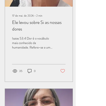
17 de mai. de 2026
∙
2
min
Ele levou sobre Si as nossas
dores
Isaias 53.4 Dor é o vocábulo
mais conhecido da
humanidade. Refere-se a uma
experiência sensorial e
emocional desagradável,
associada a uma lesão tecidual
real ou potencial. É um
fenômeno complexo, subjetivo
35
0
e um sintoma comum de várias
condições subjacentes. A sua
origem vem do latim dolore
(sofrimento). Isaias 53.4 nos
revela uma profecia bíblica
sobre o Messias (Jesus) que
assumiu as enfermidades,
sofrimentos e iniquidades da