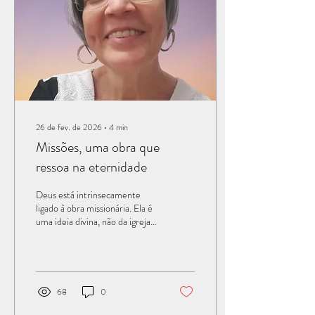
humanidade. Essa passagem
simboliza a obra redentora,
onde...
26 de fev. de 2026
∙
4
min
Missões, uma obra que
ressoa na eternidade
Deus está intrinsecamente
ligado à obra missionária. Ela é
uma ideia divina, não da igreja,
e seu propósito final é a
glorificação de Deus. Desde o
Éden, podemos enxergar Deus
estabelecendo um projeto
missionário para o resgate da
68
0
humanidade por meio de Jesus