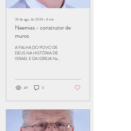
26 de ago. de 2024
∙
4
min
Neemias - construtor de
muros
A FALHA DO POVO DE
DEUS NA HISTÓRIA DE
ISRAEL E DA IGREJA Na
reflexão anterior, destacamos
que uma leitura atenta do
Salmo 78 mostra...
49
0