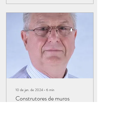
10 de jan. de 2024
∙
6
min
Construtores de muros
01 - De geração em
GERAÇÃO
COMPREENDENDO A
PALAVRA “GERAÇÃO” A
palavra “geração” vem do latim