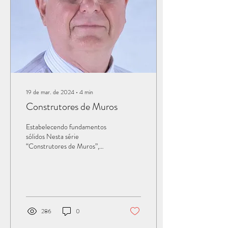
19 de mar. de 2024
∙
4
min
Construtores de Muros
Estabelecendo fundamentos
sólidos Nesta série
“Construtores de Muros”,
dissemos que evangelizar as
crianças, e ganhá-las ainda
pequeninas...
286
0