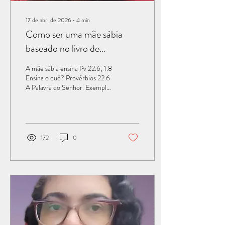
17 de abr. de 2026
∙
4
min
Como ser uma mãe sábia
baseado no livro de
Provérbios ã
A mãe sábia ensina Pv 22.6; 1.8
Ensina o quê? Provérbios 22.6
A Palavra do Senhor. Exemplo:
Mãe do rei Lemuel Pv 31.1-9.
Desde cedo, encontramos na
Bíblia, que os pais deveriam
ensinar as verdades bíblicas aos
seus filhos. Por que ensinar a
172
0
Palavra de Deus? Porque ela
contém verdades divinas que
durarão até a eternidade! Os
Israelitas deveriam ensinar
seus filhos. Êx 13.14 “ Quando
no futuro, teu filho perguntar:
Que é isto? Responderás: O
Senhor, com mão forte, nos
tirou do Egito ”....