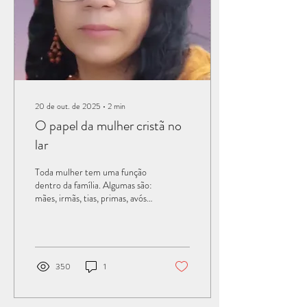
20 de out. de 2025
∙
2
min
O papel da mulher cristã no
lar
Toda mulher tem uma função
dentro da família. Algumas são:
mães, irmãs, tias, primas, avós...
Mas todas nós somos Filhas.
Qual o papel da mulher no lar?
Existem vários papéis que a
mulher pode assumir; mas me
deterei em três deles. · Papel
350
1
da mãe: Ensinar seu filho no
caminho do Senhor. Pv 22.6
As mães têm uma grande