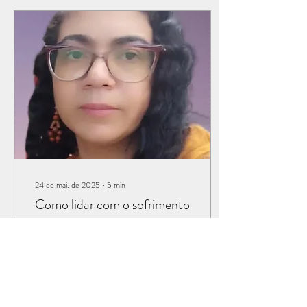
responsabilidade e privilégio;
ensinar os seus filhos no
caminho do Senhor. Leia
também Dt 6.5-9. Mãe
aproveite para ensinar seu filho
no caminho do Senhor.
Reunia-se com...
24 de mai. de 2025
∙
5
min
Como lidar com o sofrimento
à luz das Escrituras?
Todos nós já passamos por
sofrimento, ou estamos
passando por momentos
difíceis, mas como agir nesta
situação? A bíblia fornece a...