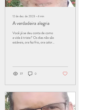
12 de dez. de 2023
∙
4
min
A verdadeira alegria
Você já se deu conta de como
a vida é triste? Os dias não são
estáveis, ora faz frio, ora calor
demais; às vezes sofremos algo
do nada:...
77
0