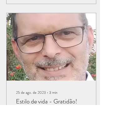
25 de ago. de 2023
∙
3
min
Estilo de vida - Gratidão!
A gratidão é uma virtude
presente em muitas palestras
motivacionais. Não é uma
atitude defendida somente
pelo cristianismo. Há vários...