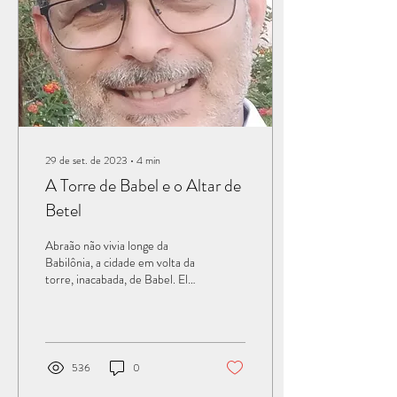
29 de set. de 2023
∙
4
min
A Torre de Babel e o Altar de
Betel
Abraão não vivia longe da
Babilônia, a cidade em volta da
torre, inacabada, de Babel. Ele
é conhecido como o patriarca
de Israel, o pai...
536
0