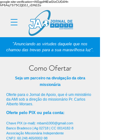
google-site-verification=AlGgplHlEwGIzCUG4Hr-
hF6Aq7S75CZjD2J_rZrN2Zo
"Anunciando as virtudes daquele que nos
chamou das trevas para a sua maravilhosa luz".
Como Ofertar
Seja um parceiro na divulgação da obra
missionária
Oferte para o Jornal de Apoio, que é um ministério
da AMI sob a direção do missionário Pr. Carlos
Alberto Moraes.
Oferte pelo PIX ou pela conta:
Chave PIX (e-mail):
mbami1000@gmail.com
Banco Bradesco | Ag 02718 | CC 0014182-8
Associação Missionária Independente
CNPJ:
60.248.465
/0002-98