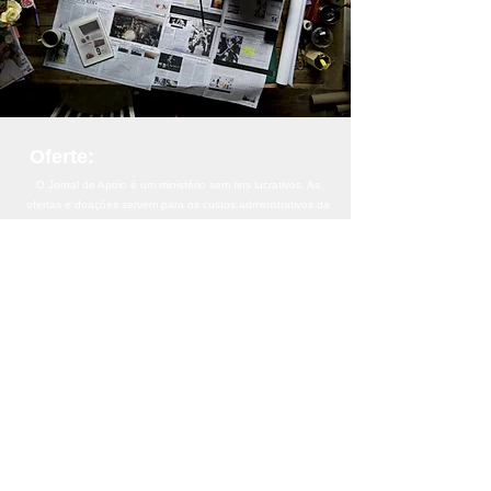
Oferte:
O Jornal de Apoio é um ministério sem fins lucrativos. As
ofertas e doações servem para os custos administrativos da
missão na divulgação da obra missionária.
Oferte aqui
Compartilhe:
Ore e ajude a obra de missões divulgando as matérias do
Jornal de Apoio. Compartilhe nas redes sociais e apoie os
ministérios divulgados.
Fale Conosco: