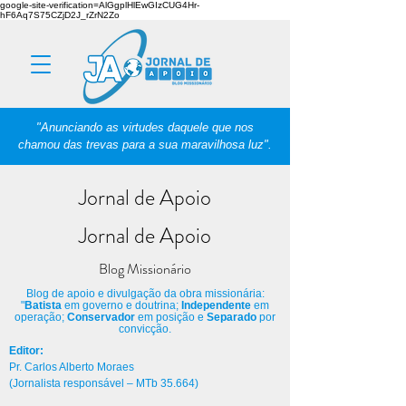
google-site-verification=AlGgplHlEwGIzCUG4Hr-
hF6Aq7S75CZjD2J_rZrN2Zo
"Anunciando as virtudes daquele que nos
chamou das trevas para a sua maravilhosa luz".
Jornal de Apoio
Jornal de Apoio
Blog Missionário
Blog de apoio e divulgação da obra missionária:
"
Batista
em governo e doutrina;
Independente
em
operação;
Conservador
em posição e
Separado
por
convicção.
Editor:
Pr. Carlos Alberto Moraes
(Jornalista responsável – MTb 35.664)