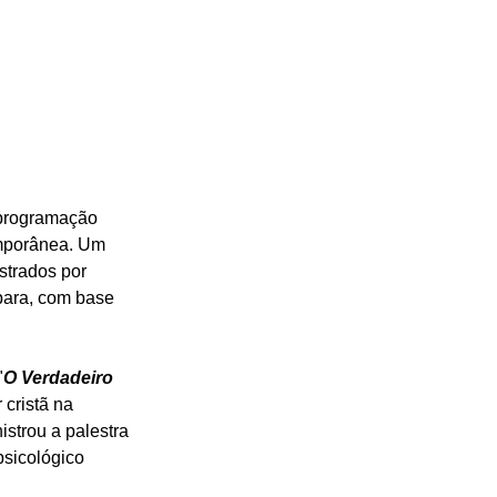
programação 
emporânea. Um 
strados por 
para, com base 
"
O Verdadeiro 
 cristã na 
strou a palestra 
psicológico 