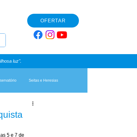
OFERTAR
lhosa luz".
servatório
Seitas e Heresias
quista
ias 5 e 7 de 