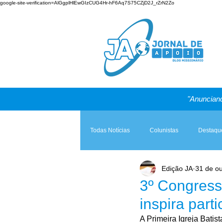
google-site-verification=AlGgplHlEwGIzCUG4Hr-hF6Aq7S75CZjD2J_rZrN2Zo
"Anunciand
Todas Notícias
Colunistas
Destaqu
Edição JA
31 de ou
Teologia & Prática
A Igreja e a Lei
3º Congress
inspira part
A Primeira Igreja Batist