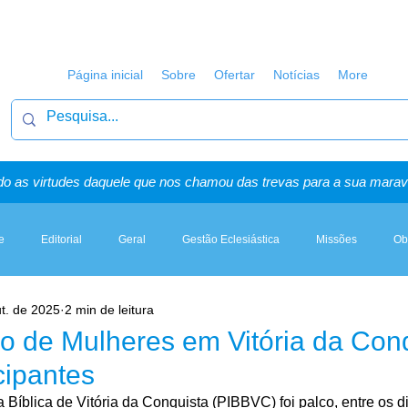
Página inicial
Sobre
Ofertar
Notícias
More
o as virtudes daquele que nos chamou das trevas para a sua maravi
e
Editorial
Geral
Gestão Eclesiástica
Missões
Ob
t. de 2025
2 min de leitura
Artigos, Sermões & Esboços
o de Mulheres em Vitória da Con
icipantes
a Bíblica de Vitória da Conquista (PIBBVC) foi palco, entre os d