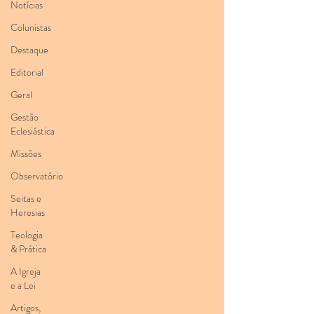
Notícias
Colunistas
Destaque
Editorial
Geral
Gestão
Eclesiástica
Missões
Observatório
Seitas e
Heresias
Teologia
& Prática
A Igreja
e a Lei
Artigos,