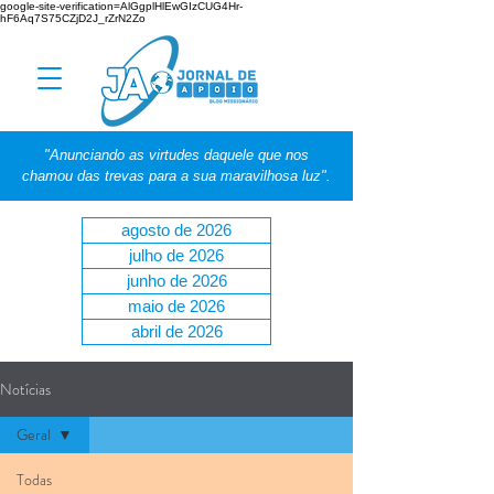
google-site-verification=AlGgplHlEwGIzCUG4Hr-
hF6Aq7S75CZjD2J_rZrN2Zo
"Anunciando as virtudes daquele que nos
chamou das trevas para a sua maravilhosa luz".
agosto de 2026
julho de 2026
junho de 2026
maio de 2026
abril de 2026
Notícias
Geral
Todas