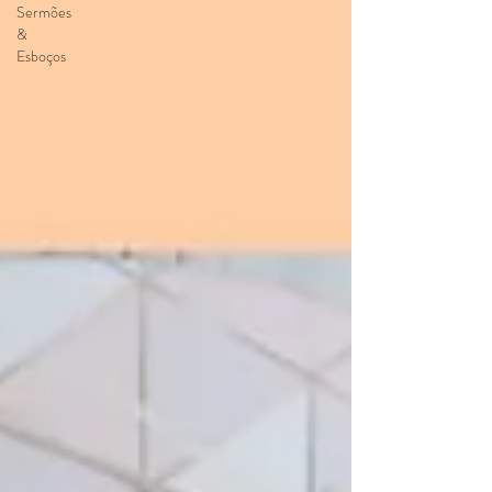
Sermões
&
Esboços