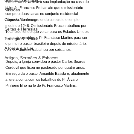
Gestão Eclesiástica
Martins da Silva teve a sua implantação na casa do 
já irmão Francisco Freitas até que o missionário 
Missões
comprou duas casas no conjunto residencial 
Observatório
Augusto Montenegro onde construiu o templo 
medindo 12×8. O missionário Bruce trabalhou por 
Seitas e Heresias
10 anos e tendo que voltar para os Estados Unidos 
e ao sair convidou o Pr. Francisco Martins para ser 
Teologia & Prática
o primeiro pastor brasileiro depois do missionário. 
A Igreja e a Lei
Ali Pr. Francisco trabalhou por seis anos. 
Artigos, Sermões & Esboços
Depois, a Igreja convidou o pastor Carlos Soares 
Cordovil que ficou no pastorado por quatro anos. 
Em seguida o pastor Amarildo Batista e, atualmente 
a Igreja conta com os trabalhos do Pr. Álvaro 
Pinheiro filho na fé do Pr. Francisco Martins. 