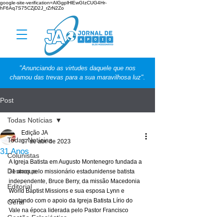
google-site-verification=AlGgplHlEwGIzCUG4Hr-
hF6Aq7S75CZjD2J_rZrN2Zo
"Anunciando as virtudes daquele que nos
chamou das trevas para a sua maravilhosa luz".
Post
Todas Notícias
Edição JA
Todas Notícias
17 de abr. de 2023
31 Anos
Colunistas
A Igreja Batista em Augusto Montenegro fundada a 
Destaque
31 anos pelo missionário estadunidense batista 
independente, Bruce Berry, da missão Macedonia 
Editorial
World Baptist Missions e sua esposa Lynn e 
contando com o apoio da Igreja Batista Lírio do 
Geral
Vale na época liderada pelo Pastor Francisco 