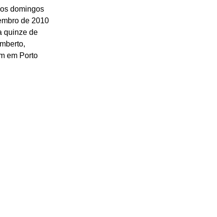
 os domingos 
vembro de 2010 
a quinze de 
mberto, 
m em Porto 