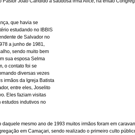
lo Pastor João Cândido à saudosa irmã Alice, na então Congre
ança, que havia se 
tério estudando no IBBIS 
ependente de Salvador no 
1978 a junho de 1981, 
balho, sendo muito bem 
om sua esposa Selma 
, o contato foi se 
tornando diversas vezes 
 irmãos da Igreja Batista 
or, entre eles, Joselito 
. Eles faziam visitas 
 estudos indutivos no 
io daquele mesmo ano de 1993 muitos irmãos foram em caravan
regação em Camaçari, sendo realizado o primeiro culto público