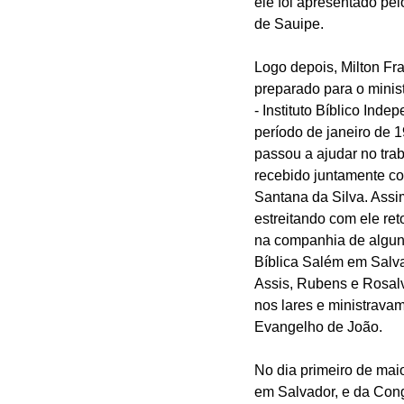
ele foi apresentado pe
de Sauipe.
Logo depois, Milton Fr
preparado para o minis
- Instituto Bíblico Ind
período de janeiro de 
passou a ajudar no tra
recebido juntamente c
Santana da Silva. Assim
estreitando com ele re
na companhia de alguns
Bíblica Salém em Salvad
Assis, Rubens e Rosalvo
nos lares e ministravam
Evangelho de João.
No dia primeiro de ma
em Salvador, e da Cong