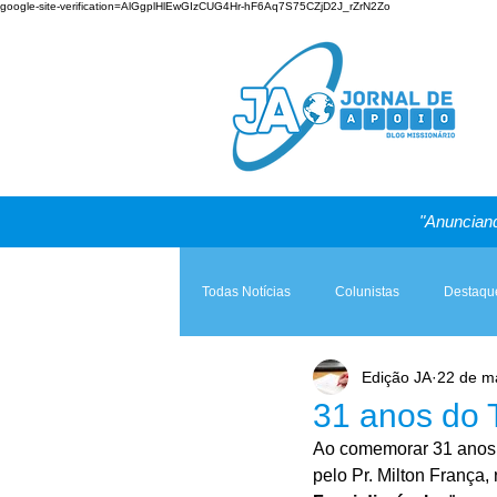
google-site-verification=AlGgplHlEwGIzCUG4Hr-hF6Aq7S75CZjD2J_rZrN2Zo
"Anunciand
Todas Notícias
Colunistas
Destaqu
Edição JA
22 de m
Teologia & Prática
A Igreja e a Lei
31 anos do 
Ao comemorar 31 anos d
pelo Pr. Milton França,