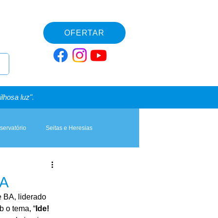
OFERTAR
lhosa luz".
servatório
Seitas e Heresias
BA
 BA, liderado 
b o tema, “
Ide! 