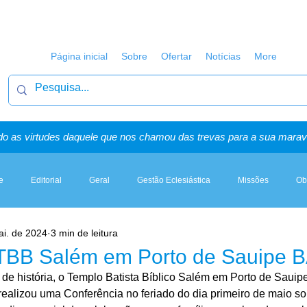
Página inicial
Sobre
Ofertar
Notícias
More
o as virtudes daquele que nos chamou das trevas para a sua maravi
e
Editorial
Geral
Gestão Eclesiástica
Missões
Ob
ai. de 2024
3 min de leitura
Artigos, Sermões & Esboços
TBB Salém em Porto de Sauipe 
e história, o Templo Batista Bíblico Salém em Porto de Sauipe
 realizou uma Conferência no feriado do dia primeiro de maio so