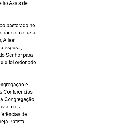
lito Assis de 
ao pastorado no 
eríodo em que a 
 Ailton 
ua esposa, 
 do Senhor para 
 ele foi ordenado 
ongregação e 
s Conferências 
r a Congregação 
 assumiu a 
ferências de 
eja Batista 