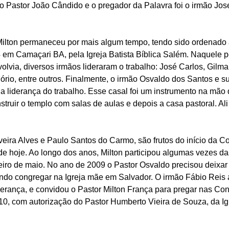
o Pastor João Cândido e o pregador da Palavra foi o irmão Jose
Milton permaneceu por mais algum tempo, tendo sido ordenado 
 em Camaçari BA, pela Igreja Batista Bíblica Salém. Naquele p
via, diversos irmãos lideraram o trabalho: José Carlos, Gilmar,
ório, entre outros. Finalmente, o irmão Osvaldo dos Santos e s
 liderança do trabalho. Esse casal foi um instrumento na mão
nstruir o templo com salas de aulas e depois a casa pastoral. Ali
veira Alves e Paulo Santos do Carmo, são frutos do início da C
e hoje. Ao longo dos anos, Milton participou algumas vezes da
eiro de maio. No ano de 2009 o Pastor Osvaldo precisou deixa
 indo congregar na Igreja mãe em Salvador. O irmão Fábio Reis
derança, e convidou o Pastor Milton França para pregar nas Con
10, com autorização do Pastor Humberto Vieira de Souza, da Igr