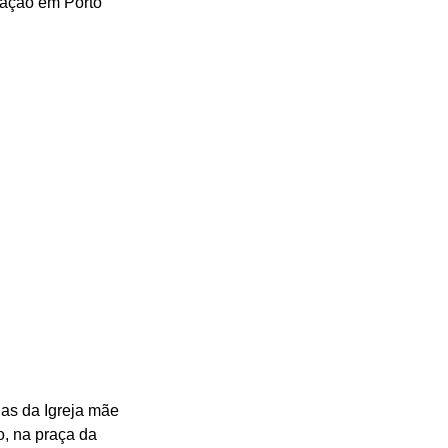
gação em Porto 
as da Igreja mãe 
, na praça da 