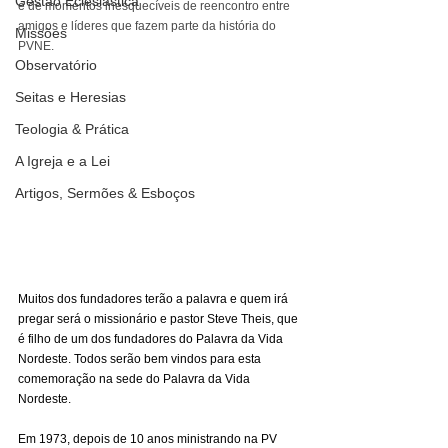
Gestão Eclesiástica
e de momentos inesquecíveis de reencontro entre 
amigos e líderes que fazem parte da história do 
Missões
PVNE.
Observatório
Seitas e Heresias
Teologia & Prática
A Igreja e a Lei
Artigos, Sermões & Esboços
Muitos dos fundadores terão a palavra e quem irá 
pregar será o missionário e pastor Steve Theis, que 
é filho de um dos fundadores do Palavra da Vida 
Nordeste. Todos serão bem vindos para esta 
comemoração na sede do Palavra da Vida 
Nordeste.
Em 1973, depois de 10 anos ministrando na PV 