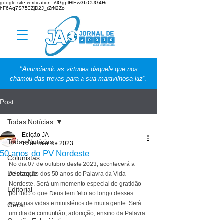
google-site-verification=AlGgplHlEwGIzCUG4Hr-
hF6Aq7S75CZjD2J_rZrN2Zo
"Anunciando as virtudes daquele que nos
chamou das trevas para a sua maravilhosa luz".
Post
Todas Notícias
Edição JA
Todas Notícias
16 de mai. de 2023
50 anos do PV Nordeste
Colunistas
No dia 07 de outubro deste 2023, acontecerá a 
Destaque
celebração dos 50 anos do Palavra da Vida 
Nordeste. Será um momento especial de gratidão 
Editorial
por tudo o que Deus tem feito ao longo desses 
anos nas vidas e ministérios de muita gente. Será 
Geral
um dia de comunhão, adoração, ensino da Palavra 