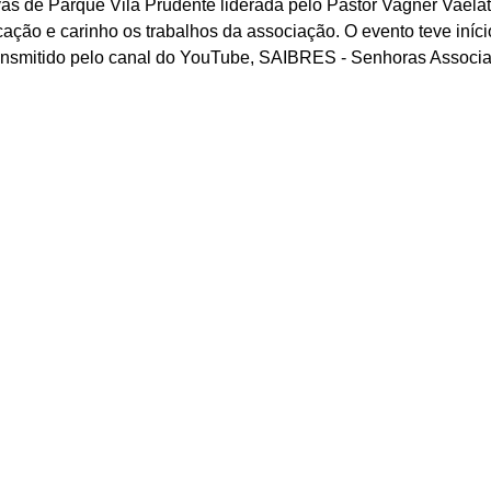
vas de Parque Vila Prudente liderada pelo Pastor Vagner Vaelat
ção e carinho os trabalhos da associação. O evento teve início
ansmitido pelo canal do YouTube, SAIBRES - Senhoras Associa