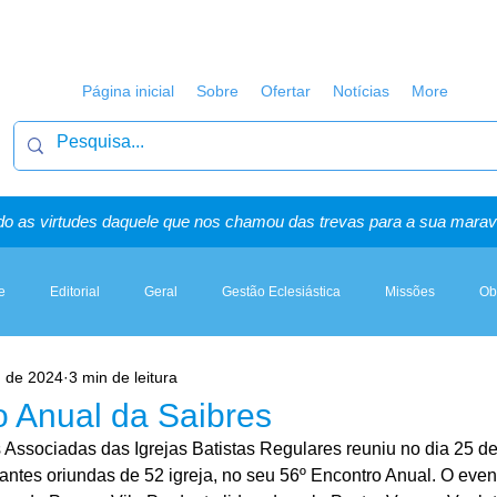
Página inicial
Sobre
Ofertar
Notícias
More
o as virtudes daquele que nos chamou das trevas para a sua maravi
e
Editorial
Geral
Gestão Eclesiástica
Missões
Ob
. de 2024
3 min de leitura
Artigos, Sermões & Esboços
o Anual da Saibres
ssociadas das Igrejas Batistas Regulares reuniu no dia 25 de
pantes oriundas de 52 igreja, no seu 56º Encontro Anual. O even