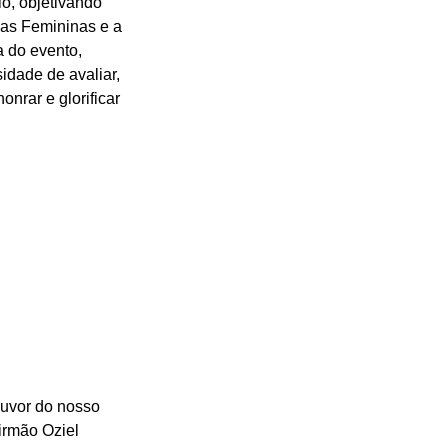
o, objetivando 
sas Femininas e a 
 do evento, 
dade de avaliar, 
onrar e glorificar 
ouvor do nosso 
irmão Oziel 