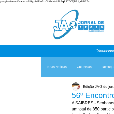
google-site-verification=AlGgplHlEwGIzCUG4Hr-hF6Aq7S75CZjD2J_rZrN2Zo
"Anunciand
Todas Notícias
Colunistas
Destaqu
Edição JA
3 de jun
Teologia & Prática
A Igreja e a Lei
56º Encontr
A SAIBRES - Senhoras A
um total de 850 partici