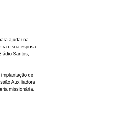
para ajudar na 
eira e sua esposa 
Eládio Santos, 
 implantação de 
issão Auxiliadora 
rta missionária, 