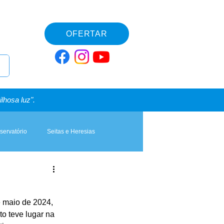
OFERTAR
lhosa luz".
servatório
Seitas e Heresias
 maio de 2024, 
to teve lugar na 