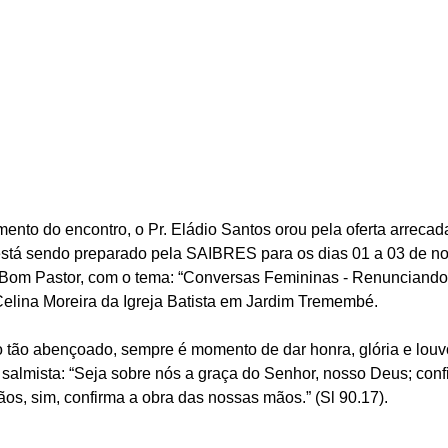
ento do encontro, o Pr. Eládio Santos orou pela oferta arrecad
está sendo preparado pela SAIBRES para os dias 01 a 03 de n
Bom Pastor, com o tema: “Conversas Femininas - Renunciando 
Celina Moreira da Igreja Batista em Jardim Tremembé.
o tão abençoado, sempre é momento de dar honra, glória e louv
salmista: “Seja sobre nós a graça do Senhor, nosso Deus; conf
os, sim, confirma a obra das nossas mãos.” (Sl 90.17).