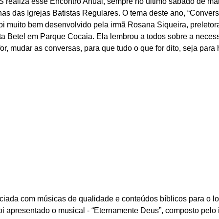
realiza esse Encontro Anual, sempre no último sábado de mai
inas das Igrejas Batistas Regulares. O tema deste ano, “Conver
oi muito bem desenvolvido pela irmã Rosana Siqueira, preletora
ta Betel em Parque Cocaia. Ela lembrou a todos sobre a necessi
 for, mudar as conversas, para que tudo o que for dito, seja para h
ciada com músicas de qualidade e conteúdos bíblicos para o l
 foi apresentado o musical - “Eternamente Deus”, composto pelo 