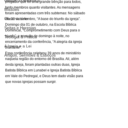
Gestão Eclesiástica
pregador que foi uma grande bênção para todos, 
tanto membros quanto visitantes. As mensagens 
Missões
foram apresentadas com três subtemas: No sábado 
Observatório
dia 30 de setembro, “A base do triunfo da igreja”. 
Domingo dia 01 de outubro, na Escola Bíblica 
Seitas e Heresias
Dominical, “Comprometimento com Deus para o 
triunfo”, e no culto de domingo à noite, no 
Teologia & Prática
encerramento da conferência, “A alegria da igreja 
A Igreja e a Lei
triunfante”.
Essa conferência celebrou 39 anos de ministério 
Artigos, Sermões & Esboços
naquela região do entorno de Brasília. Ali, além 
desta igreja, foram plantadas outras duas, Igreja 
Batista Bíblica em Lunabel e Igreja Batista Bíblica 
em Vale do Pedregal, e Deus tem dado visão para 
que novas igrejas possam surgir. 