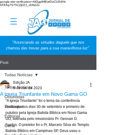
google-site-verification=AlGgplHlEwGIzCUG4Hr-
hF6Aq7S75CZjD2J_rZrN2Zo
"Anunciando as virtudes daquele que nos
chamou das trevas para a sua maravilhosa luz".
Post
Todas Notícias
Edição JA
Todas Notícias
5 de out. de 2023
A Igreja Triunfante em Novo Gama GO
Colunistas
“A Igreja Triunfante” foi o tema da conferência 
Destaque
realizada dos dias 30 de setembro e primeiro de 
outubro pela Igreja Batista Bíblica em Novo Gama 
Editorial
GO, liderada pelo missionário Pr. Geovan D. 
Santos. O preletor foi o Pr. Marcelo Silva do Templo 
Geral
Batista Bíblico em Campinas-SP. Deus usou o 