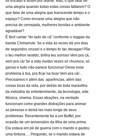
foi trocado e assim por diante. Mas, o que falar de 
uma alegria quando todas estas coisas faltarem? O 
que falar de uma alegria que transcende tempo e o 
espaço? Como encarar uma alegria que não 
precisa de cervejada, mulheres bonitas e ambiente 
agradável? 
É fácil cantar “do lado de cá” conforme o reggae da 
banda Chimarruts: Se a vida às vezes dá uns dias 
de segundos cinzas/ e o tempo tic tac devagar/ Põe 
o teu melhor vestido, brilha teu sorriso/ Vem pra cá, 
vem pra cá/ Se a vida muitas vezes só chuvisca, só 
garoa/ e tudo não parece funcionar/ Deixe esse 
problema à toa, pra ficar na boa/ Vem pra cá/…
Precisamos ir além das  aparências, além das 
coisas boas da vida, por detrás de toda maravilha 
da indústria do entretenimento, da tecnologia, arte: 
Música, cinema. Essas atrações, na verdade 
funcionam como grandes distrações para animar 
as pessoas e deixá-las mais longe de seus 
problemas. Recentemente fui a um Buffet, por 
ocasião de um aniversário da filha de uma prima. 
Ela estava em pé de guerra com o marido e gastou 
uma fortuna…. Perguntei, se o marido estava de 