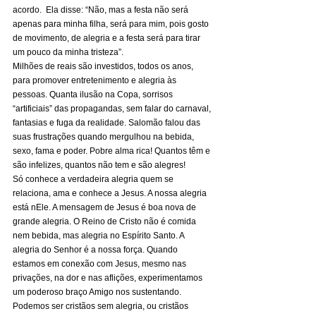
acordo.  Ela disse: “Não, mas a festa não será 
apenas para minha filha, será para mim, pois gosto 
de movimento, de alegria e a festa será para tirar 
um pouco da minha tristeza”. 
Milhões de reais são investidos, todos os anos, 
para promover entretenimento e alegria às 
pessoas. Quanta ilusão na Copa, sorrisos 
“artificiais” das propagandas, sem falar do carnaval, 
fantasias e fuga da realidade. Salomão falou das 
suas frustrações quando mergulhou na bebida, 
sexo, fama e poder. Pobre alma rica! Quantos têm e 
são infelizes, quantos não tem e são alegres! 
Só conhece a verdadeira alegria quem se 
relaciona, ama e conhece a Jesus. A nossa alegria 
está nEle. A mensagem de Jesus é boa nova de 
grande alegria. O Reino de Cristo não é comida 
nem bebida, mas alegria no Espírito Santo. A 
alegria do Senhor é a nossa força. Quando 
estamos em conexão com Jesus, mesmo nas 
privações, na dor e nas aflições, experimentamos 
um poderoso braço Amigo nos sustentando. 
Podemos ser cristãos sem alegria, ou cristãos 