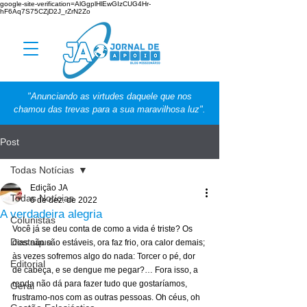
google-site-verification=AlGgplHlEwGIzCUG4Hr-
hF6Aq7S75CZjD2J_rZrN2Zo
"Anunciando as virtudes daquele que nos
chamou das trevas para a sua maravilhosa luz".
Post
Todas Notícias
Edição JA
Todas Notícias
6 de dez. de 2022
A verdadeira alegria
Colunistas
Você já se deu conta de como a vida é triste? Os 
Destaque
dias não são estáveis, ora faz frio, ora calor demais; 
às vezes sofremos algo do nada: Torcer o pé, dor 
Editorial
de cabeça, e se dengue me pegar?… Fora isso, a 
renda não dá para fazer tudo que gostaríamos, 
Geral
frustramo-nos com as outras pessoas. Oh céus, oh 