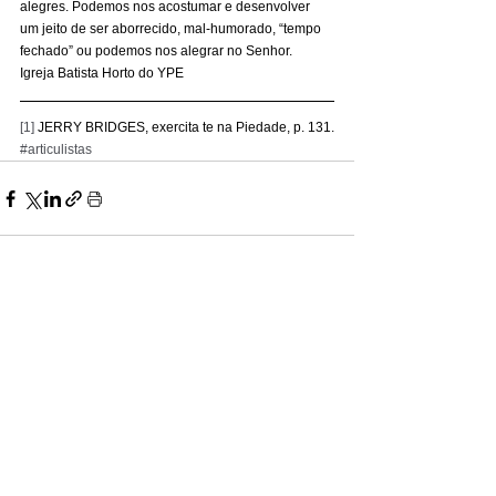
alegres. Podemos nos acostumar e desenvolver 
um jeito de ser aborrecido, mal-humorado, “tempo 
fechado” ou podemos nos alegrar no Senhor. 
Igreja Batista Horto do YPE 
[1]
 JERRY BRIDGES, exercita te na Piedade, p. 131.
#articulistas
Ver tudo
Posts recentes