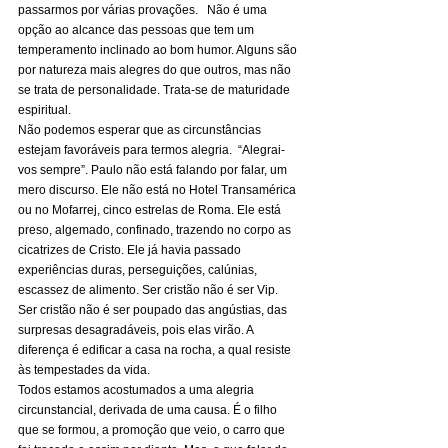
passarmos por várias provações.   Não é uma 
opção ao alcance das pessoas que tem um 
temperamento inclinado ao bom humor. Alguns são 
por natureza mais alegres do que outros, mas não 
se trata de personalidade. Trata-se de maturidade 
espiritual. 
Não podemos esperar que as circunstâncias 
estejam favoráveis para termos alegria.  “Alegrai-
vos sempre”. Paulo não está falando por falar, um 
mero discurso. Ele não está no Hotel Transamérica 
ou no Mofarrej, cinco estrelas de Roma. Ele está 
preso, algemado, confinado, trazendo no corpo as 
cicatrizes de Cristo. Ele já havia passado 
experiências duras, perseguições, calúnias, 
escassez de alimento. Ser cristão não é ser Vip. 
Ser cristão não é ser poupado das angústias, das 
surpresas desagradáveis, pois elas virão. A 
diferença é edificar a casa na rocha, a qual resiste 
às tempestades da vida. 
Todos estamos acostumados a uma alegria 
circunstancial, derivada de uma causa. É o filho 
que se formou, a promoção que veio, o carro que 