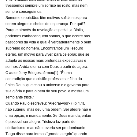
tivéssemos sempre um sorriso no rosto, mas nem 
sempre conseguimos. 
Somente os cristãos têm motivos suficientes para 
serem alegres e cheios de esperança. Por quê? 
Porque através da revelação especial, a Bíblia, 
podemos conhecer quem somos, o que ocorre nos 
bastidores da vida e qual é verdadeiramente o bem 
supremo do homem. Encontramos um Tesouro 
eterno, um motivo para viver, para celebrar, que se 
adapta as nossas mais profundas expectativas e 
sonhos: A vida eterna com Deus a partir de agora. 
O autor Jerry Bridges afirmou
[1]
: “É uma 
contradição que o cristão professe ser filho do 
único Deus, que criou o universo e o governa para 
sua glória e para o bem do seu povo, e mostre um 
semblante triste.” 
Quando Paulo escreveu: “Alegrai-vos”- (Fp 4.4), 
não sugeriu, mas deu uma ordem. Ser alegre não é 
uma opção, é mandamento. Se Deus manda, então 
é possível ser alegre. Tristeza faz parte do 
cristianismo, mas não deveria ser predominante. 
Tiago disse para termos “grande alegria” quando 