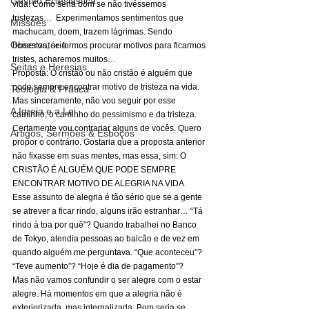
Gestão Eclesiástica
vida! Como seria bom se não tivéssemos 
tristezas…  Experimentamos sentimentos que 
Missões
machucam, doem, trazem lágrimas. Sendo 
Observatório
honestos, se formos procurar motivos para ficarmos 
tristes, acharemos muitos…  
Seitas e Heresias
Proposta: O cristão ou não cristão é alguém que 
pode sempre encontrar motivo de tristeza na vida. 
Teologia & Prática
Mas sinceramente, não vou seguir por esse 
A Igreja e a Lei
caminho, o caminho do pessimismo e da tristeza. 
Certamente vou contrariar alguns de vocês. Quero 
Artigos, Sermões & Esboços
propor o contrário. Gostaria que a proposta anterior 
não fixasse em suas mentes, mas essa, sim: O 
CRISTÃO É ALGUÉM QUE PODE SEMPRE 
ENCONTRAR MOTIVO DE ALEGRIA NA VIDA. 
Esse assunto de alegria é tão sério que se a gente 
se atrever a ficar rindo, alguns irão estranhar… “Tá 
rindo à toa por quê”? Quando trabalhei no Banco 
de Tokyo, atendia pessoas ao balcão e de vez em 
quando alguém me perguntava. “Que aconteceu”? 
“Teve aumento”? “Hoje é dia de pagamento”? 
Mas não vamos confundir o ser alegre com o estar 
alegre. Há momentos em que a alegria não é 
exteriorizada, mas internalizada. Bom seria se 