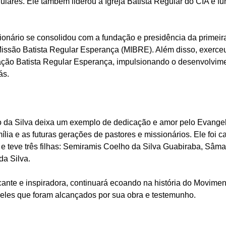
gulares. Ele também liderou a Igreja Batista Regular do CIA e fu
nário se consolidou com a fundação e presidência da primeir
Missão Batista Regular Esperança (MIBRE). Além disso, exerceu
ação Batista Regular Esperança, impulsionando o desenvolvime
ás.
o da Silva deixa um exemplo de dedicação e amor pelo Evange
ília e as futuras gerações de pastores e missionários. Ele foi 
 e teve três filhas: Semiramis Coelho da Silva Guabiraba, Sâm
da Silva.
ante e inspiradora, continuará ecoando na história do Moviment
eles que foram alcançados por sua obra e testemunho.