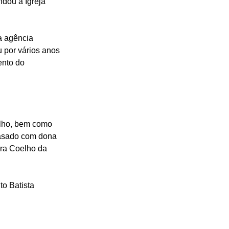
ndou a Igreja 
a agência 
 por vários anos 
nto do 
lho, bem como 
casado com dona 
ara Coelho da 
o Batista 