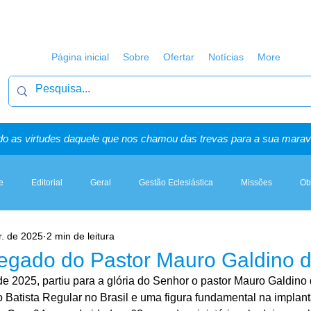
Página inicial
Sobre
Ofertar
Notícias
More
o as virtudes daquele que nos chamou das trevas para a sua maravi
e
Editorial
Geral
Gestão Eclesiástica
Missões
Ob
r. de 2025
2 min de leitura
Artigos, Sermões & Esboços
Legado do Pastor Mauro Galdino d
de 2025, partiu para a glória do Senhor o pastor Mauro Galdino 
 Batista Regular no Brasil e uma figura fundamental na implant