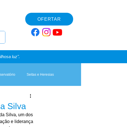
OFERTAR
lhosa luz".
servatório
Seitas e Heresias
a Silva
da Silva, um dos 
ação e liderança 