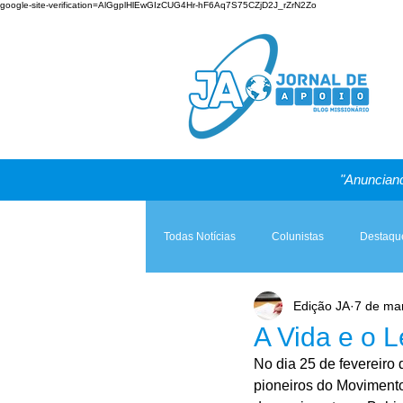
google-site-verification=AlGgplHlEwGIzCUG4Hr-hF6Aq7S75CZjD2J_rZrN2Zo
"Anunciand
Todas Notícias
Colunistas
Destaqu
Edição JA
7 de ma
Teologia & Prática
A Igreja e a Lei
A Vida e o 
No dia 25 de fevereiro 
pioneiros do Movimento