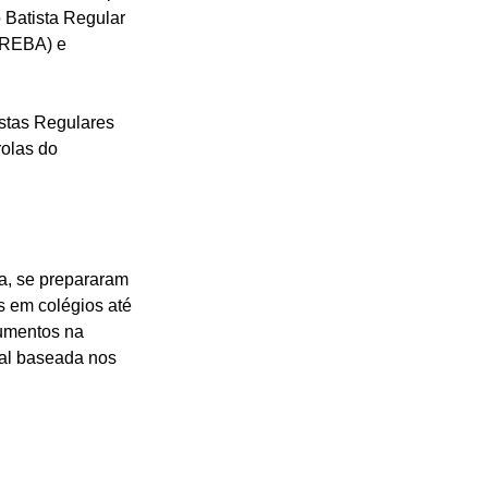
Batista Regular 
BREBA) e 
istas Regulares 
olas do 
a, se prepararam 
 em colégios até 
rumentos na 
nal baseada nos 