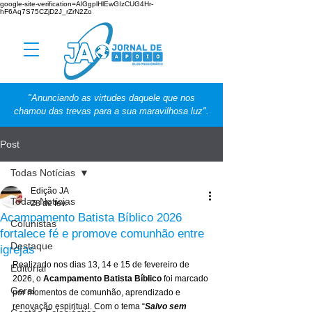
google-site-verification=AlGgplHlEwGIzCUG4Hr-
hF6Aq7S75CZjD2J_rZrN2Zo
"Anunciando as virtudes daquele que nos
chamou das trevas para a sua maravilhosa luz".
Post
Todas Notícias
Edição JA
Todas Notícias
28 de fev.
Acampamento Batista Bíblico 2026
Colunistas
fortalece fé e promove comunhão entre
Destaque
igrejas
Realizado nos dias 13, 14 e 15 de fevereiro de 
Editorial
2026, o 
Acampamento Batista Bíblico 
foi marcado 
Geral
por momentos de comunhão, aprendizado e 
renovação espiritual. Com o tema “
Salvo sem 