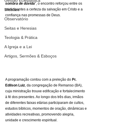
Gestão Eclesiástica
sombra de dúvida
”, o encontro reforçou entre os 
Missões
participantes a certeza da salvação em Cristo e a 
confiança nas promessas de Deus.
Observatório
Seitas e Heresias
Teologia & Prática
A Igreja e a Lei
Artigos, Sermões & Esboços
A programação contou com a preleção do 
Pr. 
Edilson Luiz
, da congregação de Remanso (BA), 
cuja ministração trouxe edificação e fortalecimento 
à fé dos presentes. Ao longo dos três dias, irmãos 
de diferentes faixas etárias participaram de cultos, 
estudos bíblicos, momentos de oração, dinâmicas e 
atividades recreativas, promovendo alegria, 
unidade e crescimento espiritual.