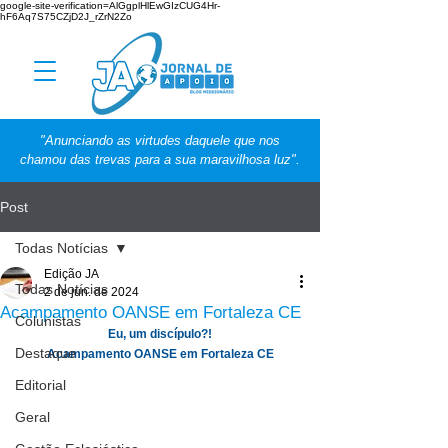
google-site-verification=AlGgplHlEwGIzCUG4Hr-
hF6Aq7S75CZjD2J_rZrN2Zo
"Anunciando as virtudes daquele que nos
chamou das trevas para a sua maravilhosa luz".
Post
Todas Notícias
Edição JA
Todas Notícias
2 de jun. de 2024
Acampamento OANSE em Fortaleza CE
Colunistas
Eu, um discípulo?!
Destaque
Acampamento OANSE em Fortaleza CE
Editorial
Geral